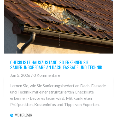
CHECKLISTE HAUSZUSTAND: SO ERKENNEN SIE
SANIERUNGSBEDARF AN DACH, FASSADE UND TECHNIK
Jan 5, 2026 / 0 Kommentare
Lernen Sie, wie Sie Sanierungsbedarf an Dach, Fassade
und Technik mit einer strukturierten Checkliste
erkennen - bevor es teuer wird. Mit konkreten
Prüfpunkten, Kosteninfos und Tipps von Experten.
WEITERLESEN