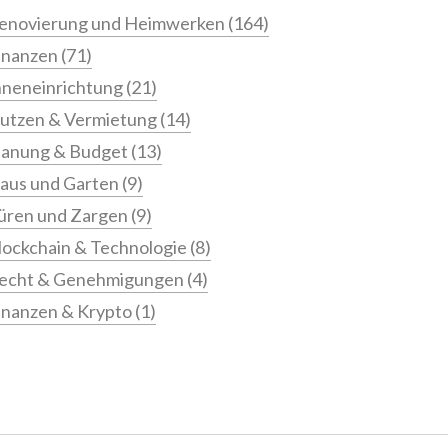
enovierung und Heimwerken
(164)
inanzen
(71)
nneneinrichtung
(21)
utzen & Vermietung
(14)
lanung & Budget
(13)
aus und Garten
(9)
üren und Zargen
(9)
lockchain & Technologie
(8)
echt & Genehmigungen
(4)
inanzen & Krypto
(1)