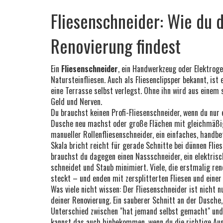
Fliesenschneider: Wie du d
Renovierung findest
Ein
Fliesenschneider
,
ein Handwerkzeug oder Elektroge
Natursteinfliesen
. Auch als
Fliesenclipsper
bekannt, ist 
eine Terrasse selbst verlegst. Ohne ihn wird aus einem 
Geld und Nerven.
Du brauchst keinen Profi-Fliesenschneider, wenn du nur 
Dusche neu machst oder große Flächen mit gleichmäßigen
manueller
Rollenfliesenschneider
,
ein einfaches, handbe
Skala bricht
reicht für gerade Schnitte bei dünnen Flie
brauchst du dagegen einen
Nassschneider
,
ein elektris
schneidet und Staub minimiert
. Viele, die erstmalig re
steckt – und enden mit zersplitterten Fliesen und einer
Was viele nicht wissen: Der Fliesenschneider ist nicht 
deiner Renovierung. Ein sauberer Schnitt an der Dus
Unterschied zwischen "hat jemand selbst gemacht" und "p
kannst das auch hinbekommen, wenn du die richtige Ausrü