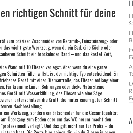
L
en richtigen Schnitt für deine
H
S
F
B
rät zum präzisen Zuschneiden von Keramik-, Feinsteinzeug- oder
er das wichtigste Werkzeug, wenn du ein Bad, eine Küche oder
F
sauberen Schnitt ein bröckelnder Rand – und das kostet Zeit,
F
A
eine Wand mit 10 Fliesen verlegst. Aber wenn du eine ganze
 Schnitten füllen willst, ist der richtige Typ entscheidend. Ein
T
triebenes Gerät mit einer Diamantrolle, das Fliesen entlang einer
D
sen. Für krumme Linien, Bohrungen oder dicke Natursteine
R
ches Gerät mit Wasserkühlung, das Fliesen wie eine Säge
F
novieren, unterschätzen die Kraft, die hinter einem guten Schnitt
 teuren Nachbestellung.
nur ein Werkzeug, sondern ein Entscheider für die Gesamtqualität
A
che, am Übergang zum Boden oder um das WC herum macht den
rofessionell verlegt". Und das gilt nicht nur für Profis – du
stung hast. Die Posts hier zeigen dir, wie du Fliesen in engen