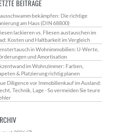
ETZTE BEITRÄGE
ausschwamm bekämpfen: Die richtige
anierung am Haus (DIN 68800)
liesen lackieren vs. Fliesen austauschen im
ad: Kosten und Haltbarkeit im Vergleich
enstertausch in Wohnimmobilien: U-Werte,
örderungen und Amortisation
kzentwand im Wohnzimmer: Farben,
apeten & Platzierung richtig planen
ue Diligence vor Immobilienkauf im Ausland:
echt, Technik, Lage - So vermeiden Sie teure
ehler
RCHIV