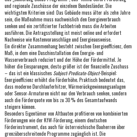
und regionale Zuschüsse der einzelnen Bundesländer. Die
wichtigsten Kriterien sind: Das Gebäude muss älter als zehn Jahre
sein, die Maßnahme muss nachweislich den Energieverbrauch
senken und ein zertifizierter Fachbetrieb muss die Arbeiten
ausführen. Die Antragsstellung ist meist online und erfordert
Nachweise wie Kostenvoranschläge und Energieausweise.
Ein direkter Zusammenhang besteht zwischen
Energieeffizienz
,
dem
Maß, in dem eine Duschinstallation den Energie‑ und
Wasserverbrauch reduziert
und der Höhe der Fördermittel. Je
höher die Einsparungen, desto größer ist der finanzielle Zuschuss
– das ist ein klassisches
Subject‑Predicate‑Object
-Beispiel:
Energieeffizienz erhöht die Förderhöhe. Praktisch bedeutet das,
dass moderne Durchlauferhitzer, Wärmerückgewinnungsanlagen
oder Sensor‑Armaturen nicht nur den Verbrauch senken, sondern
auch die Förderquote von bis zu 30 % des Gesamtaufwands
steigern können.
Besonders Eigentümer von Altbauten profitieren von kombinierten
Förderungen wie der
KfW‑Förderung
,
einem deutschen
Förderinstrument, das auch für österreichische Bauherren über
grenzüberschreitende Programme zugänglich ist
. Die