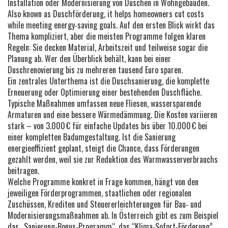
Installation oder Modernisierung von Duschen in Wohngebäuden
.
Also known as
Duschförderung
, it helps homeowners cut costs
while meeting energy‑saving goals.
Auf den ersten Blick wirkt das
Thema kompliziert, aber die meisten Programme folgen klaren
Regeln: Sie decken Material, Arbeitszeit und teilweise sogar die
Planung ab. Wer den Überblick behält, kann bei einer
Duschrenovierung bis zu mehreren tausend Euro sparen.
Ein zentrales Unterthema ist die
Duschsanierung
,
die komplette
Erneuerung oder Optimierung einer bestehenden Duschfläche
.
Typische Maßnahmen umfassen neue Fliesen, wassersparende
Armaturen und eine bessere Wärmedämmung. Die Kosten variieren
stark – von 3.000 € für einfache Updates bis über 10.000 € bei
einer kompletten Badumgestaltung. Ist die Sanierung
energieeffizient geplant, steigt die Chance, dass Förderungen
gezahlt werden, weil sie zur Reduktion des Warmwasserverbrauchs
beitragen.
Welche Programme konkret in Frage kommen, hängt von den
jeweiligen
Förderprogrammen
,
staatlichen oder regionalen
Zuschüssen, Krediten und Steuererleichterungen für Bau‑ und
Modernisierungsmaßnahmen
ab. In Österreich gibt es zum Beispiel
das „Sanierung‑Bonus‑Programm“, das “Klima‑Sofort‑Förderung”