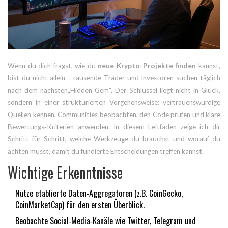
Wenn du dich fragst, wie du
neue Krypto-Projekte finden
kannst,
bist du nicht allein - tausende Trader und Investoren suchen täglich
nach dem nächsten„Hidden Gem“. Der Schlüssel liegt nicht in Glück,
sondern in einer strukturierten Vorgehensweise: vertrauenswürdige
Quellen kennen, Communities beobachten, den Code prüfen und klare
Bewertungs‑Kriterien anwenden. In diesem Leitfaden zeige ich dir
Schritt für Schritt, welche Werkzeuge du brauchst und worauf du
achten musst, damit du fundierte Entscheidungen treffen kannst.
Wichtige Erkenntnisse
Nutze etablierte Daten‑Aggregatoren (z.B. CoinGecko,
CoinMarketCap) für den ersten Überblick.
Beobachte Social‑Media‑Kanäle wie Twitter, Telegram und