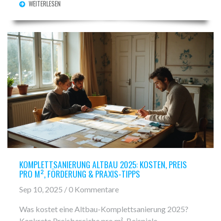
WEITERLESEN
KOMPLETTSANIERUNG ALTBAU 2025: KOSTEN, PREIS
PRO M², FÖRDERUNG & PRAXIS-TIPPS
Sep 10, 2025 / 0 Kommentare
Was kostet eine Altbau-Komplettsanierung 2025?
Konkrete Preisbereiche pro m², Beispiele,