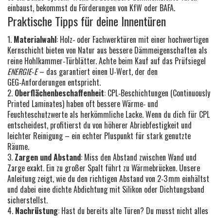
einbaust, bekommst du Förderungen von KfW oder BAFA.
Praktische Tipps für deine Innentüren
1.
Materialwahl
: Holz‑ oder Fachwerktüren mit einer hochwertigen
Kernschicht bieten von Natur aus bessere Dämmeigenschaften als
reine Hohlkammer‑Türblätter. Achte beim Kauf auf das Prüfsiegel
ENERGIE‑E
– das garantiert einen U‑Wert, der den
GEG‑Anforderungen entspricht.
2.
Oberflächenbeschaffenheit
: CPL‑Beschichtungen (Continuously
Printed Laminates) haben oft bessere Wärme‑ und
Feuchteschutzwerte als herkömmliche Lacke. Wenn du dich für CPL
entscheidest, profitierst du von höherer Abriebfestigkeit und
leichter Reinigung – ein echter Pluspunkt für stark genutzte
Räume.
3.
Zargen und Abstand
: Miss den Abstand zwischen Wand und
Zarge exakt. Ein zu großer Spalt führt zu Wärmebrücken. Unsere
Anleitung zeigt, wie du den richtigen Abstand von 2‑3 mm einhältst
und dabei eine dichte Abdichtung mit Silikon oder Dichtungsband
sicherstellst.
4.
Nachrüstung
: Hast du bereits alte Türen? Du musst nicht alles