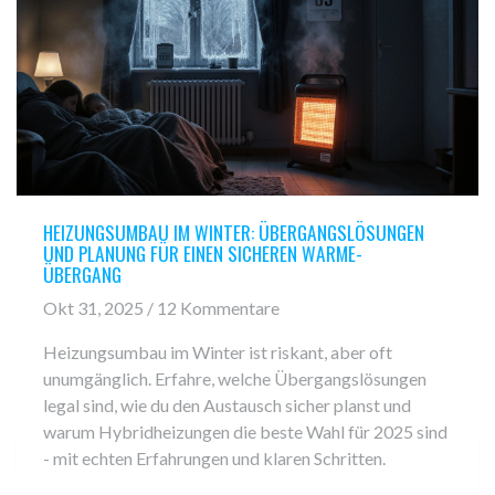
HEIZUNGSUMBAU IM WINTER: ÜBERGANGSLÖSUNGEN
UND PLANUNG FÜR EINEN SICHEREN WARME-
ÜBERGANG
Okt 31, 2025 / 12 Kommentare
Heizungsumbau im Winter ist riskant, aber oft
unumgänglich. Erfahre, welche Übergangslösungen
legal sind, wie du den Austausch sicher planst und
warum Hybridheizungen die beste Wahl für 2025 sind
- mit echten Erfahrungen und klaren Schritten.