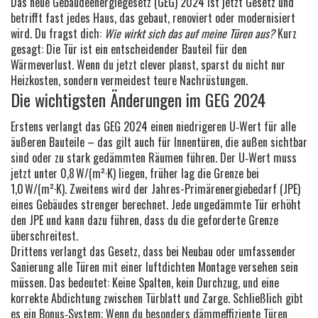
Das neue Gebäudeenergiegesetz (GEG) 2024 ist jetzt Gesetz und
betrifft fast jedes Haus, das gebaut, renoviert oder modernisiert
wird. Du fragst dich:
Wie wirkt sich das auf meine Türen aus?
Kurz
gesagt: Die Tür ist ein entscheidender Bauteil für den
Wärmeverlust. Wenn du jetzt clever planst, sparst du nicht nur
Heizkosten, sondern vermeidest teure Nachrüstungen.
Die wichtigsten Änderungen im GEG 2024
Erstens verlangt das GEG 2024 einen niedrigeren U‑Wert für alle
äußeren Bauteile – das gilt auch für Innentüren, die außen sichtbar
sind oder zu stark gedämmten Räumen führen. Der U‑Wert muss
jetzt unter 0,8 W/(m²·K) liegen, früher lag die Grenze bei
1,0 W/(m²·K). Zweitens wird der Jahres-Primärenergiebedarf (JPE)
eines Gebäudes strenger berechnet. Jede ungedämmte Tür erhöht
den JPE und kann dazu führen, dass du die geforderte Grenze
überschreitest.
Drittens verlangt das Gesetz, dass bei Neubau oder umfassender
Sanierung alle Türen mit einer luftdichten Montage versehen sein
müssen. Das bedeutet: Keine Spalten, kein Durchzug, und eine
korrekte Abdichtung zwischen Türblatt und Zarge. Schließlich gibt
es ein Bonus‑System: Wenn du besonders dämmeffiziente Türen