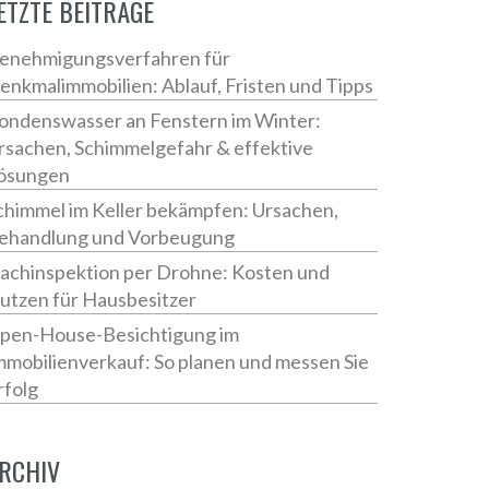
ETZTE BEITRÄGE
enehmigungsverfahren für
enkmalimmobilien: Ablauf, Fristen und Tipps
ondenswasser an Fenstern im Winter:
rsachen, Schimmelgefahr & effektive
ösungen
chimmel im Keller bekämpfen: Ursachen,
ehandlung und Vorbeugung
achinspektion per Drohne: Kosten und
utzen für Hausbesitzer
pen-House-Besichtigung im
mmobilienverkauf: So planen und messen Sie
rfolg
RCHIV