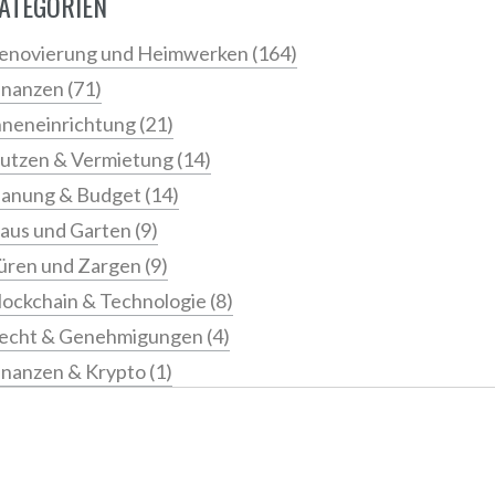
ATEGORIEN
enovierung und Heimwerken
(164)
inanzen
(71)
nneneinrichtung
(21)
utzen & Vermietung
(14)
lanung & Budget
(14)
aus und Garten
(9)
üren und Zargen
(9)
lockchain & Technologie
(8)
echt & Genehmigungen
(4)
inanzen & Krypto
(1)