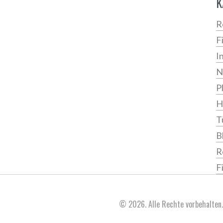
K
R
F
I
N
P
H
T
B
R
F
© 2026. Alle Rechte vorbehalten.