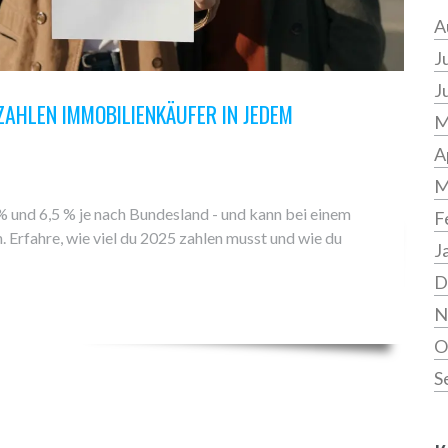
A
J
J
AHLEN IMMOBILIENKÄUFER IN JEDEM
M
A
M
% und 6,5 % je nach Bundesland - und kann bei einem
F
 Erfahre, wie viel du 2025 zahlen musst und wie du
J
D
N
O
S