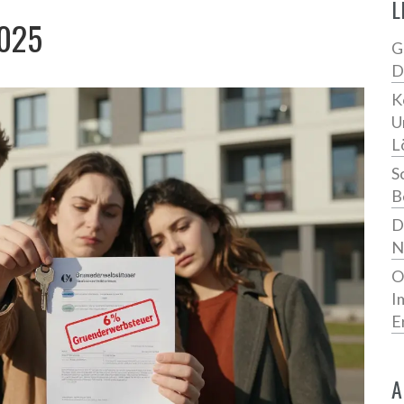
L
2025
G
D
K
U
L
S
B
D
N
O
I
E
A