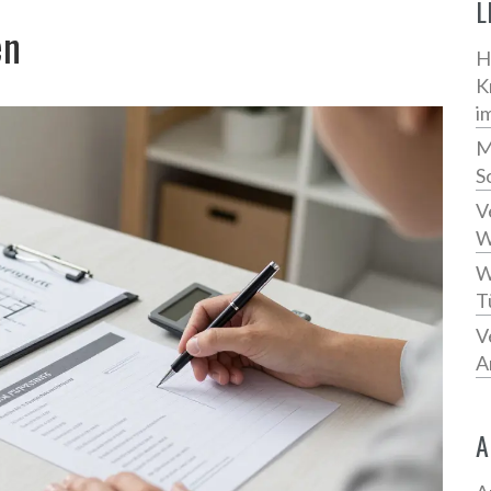
L
en
H
K
i
M
S
V
W
W
T
V
A
A