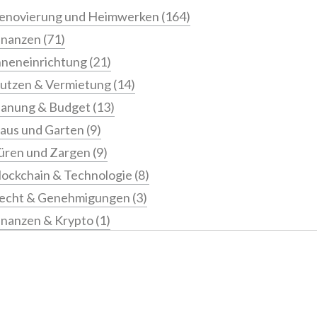
enovierung und Heimwerken
(164)
inanzen
(71)
nneneinrichtung
(21)
utzen & Vermietung
(14)
lanung & Budget
(13)
aus und Garten
(9)
üren und Zargen
(9)
lockchain & Technologie
(8)
echt & Genehmigungen
(3)
inanzen & Krypto
(1)