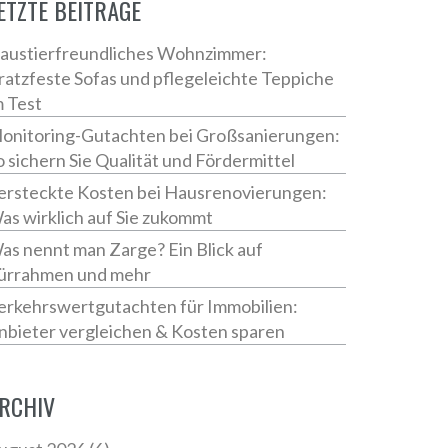
ETZTE BEITRÄGE
austierfreundliches Wohnzimmer:
ratzfeste Sofas und pflegeleichte Teppiche
m Test
onitoring-Gutachten bei Großsanierungen:
o sichern Sie Qualität und Fördermittel
ersteckte Kosten bei Hausrenovierungen:
as wirklich auf Sie zukommt
as nennt man Zarge? Ein Blick auf
ürrahmen und mehr
erkehrswertgutachten für Immobilien:
nbieter vergleichen & Kosten sparen
RCHIV