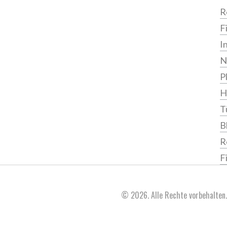
R
F
I
N
P
H
T
B
R
F
© 2026. Alle Rechte vorbehalten.