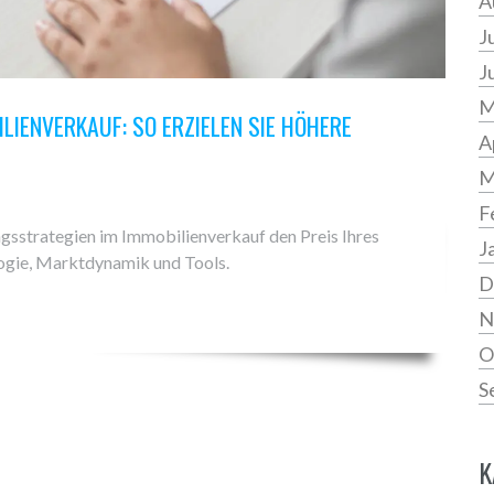
A
J
J
M
IENVERKAUF: SO ERZIELEN SIE HÖHERE
A
M
F
ungsstrategien im Immobilienverkauf den Preis Ihres
J
logie, Marktdynamik und Tools.
D
N
O
S
K