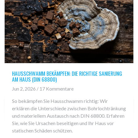
HAUSSCHWAMM BEKÄMPFEN: DIE RICHTIGE SANIERUNG
AM HAUS (DIN 68800)
Jun 2, 2026 / 17 Kommentare
So bekämpfen Sie Hausschwamm richtig: Wir
erklären die Unterschiede zwischen Bohrlochtränkung
und materiellem Austausch nach DIN 68800. Erfahren
Sie, wie Sie Ursachen beseitigen und Ihr Haus vor
statischen Schäden schützen.