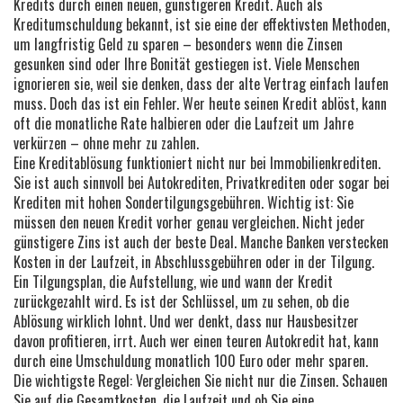
Kredits durch einen neuen, günstigeren Kredit
. Auch als
Kreditumschuldung
bekannt, ist sie eine der effektivsten Methoden,
um langfristig Geld zu sparen – besonders wenn die Zinsen
gesunken sind oder Ihre Bonität gestiegen ist.
Viele Menschen
ignorieren sie, weil sie denken, dass der alte Vertrag einfach laufen
muss. Doch das ist ein Fehler. Wer heute seinen Kredit ablöst, kann
oft die monatliche Rate halbieren oder die Laufzeit um Jahre
verkürzen – ohne mehr zu zahlen.
Eine Kreditablösung funktioniert nicht nur bei Immobilienkrediten.
Sie ist auch sinnvoll bei Autokrediten, Privatkrediten oder sogar bei
Krediten mit hohen Sondertilgungsgebühren. Wichtig ist: Sie
müssen den neuen Kredit vorher genau vergleichen. Nicht jeder
günstigere Zins ist auch der beste Deal. Manche Banken verstecken
Kosten in der Laufzeit, in Abschlussgebühren oder in der Tilgung.
Ein
Tilgungsplan
,
die Aufstellung, wie und wann der Kredit
zurückgezahlt wird
. Es ist der Schlüssel, um zu sehen, ob die
Ablösung wirklich lohnt.
Und wer denkt, dass nur Hausbesitzer
davon profitieren, irrt. Auch wer einen teuren Autokredit hat, kann
durch eine Umschuldung monatlich 100 Euro oder mehr sparen.
Die wichtigste Regel: Vergleichen Sie nicht nur die Zinsen. Schauen
Sie auf die Gesamtkosten, die Laufzeit und ob Sie eine