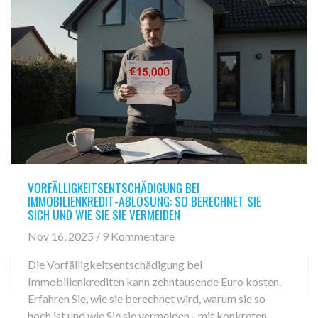
VORFÄLLIGKEITSENTSCHÄDIGUNG BEI
IMMOBILIENKREDIT-ABLÖSUNG: SO BERECHNET SIE
SICH UND WIE SIE SIE VERMEIDEN
Nov 16, 2025 / 9 Kommentare
Die Vorfälligkeitsentschädigung bei
Immobilienkrediten kann zehntausende Euro kosten.
Erfahren Sie, wie sie berechnet wird, warum sie so
hoch ist und wie Sie sie vermeiden - mit konkreten