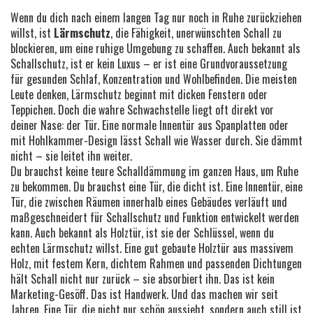
Wenn du dich nach einem langen Tag nur noch in Ruhe zurückziehen
willst, ist
Lärmschutz
,
die Fähigkeit, unerwünschten Schall zu
blockieren, um eine ruhige Umgebung zu schaffen
. Auch bekannt als
Schallschutz
, ist er kein Luxus – er ist eine Grundvoraussetzung
für gesunden Schlaf, Konzentration und Wohlbefinden.
Die meisten
Leute denken, Lärmschutz beginnt mit dicken Fenstern oder
Teppichen. Doch die wahre Schwachstelle liegt oft direkt vor
deiner Nase: der Tür. Eine normale Innentür aus Spanplatten oder
mit Hohlkammer-Design lässt Schall wie Wasser durch. Sie dämmt
nicht – sie leitet ihn weiter.
Du brauchst keine teure Schalldämmung im ganzen Haus, um Ruhe
zu bekommen. Du brauchst eine Tür, die dicht ist. Eine
Innentür
,
eine
Tür, die zwischen Räumen innerhalb eines Gebäudes verläuft und
maßgeschneidert für Schallschutz und Funktion entwickelt werden
kann
. Auch bekannt als
Holztür
, ist sie der Schlüssel, wenn du
echten
Lärmschutz
willst.
Eine gut gebaute Holztür aus massivem
Holz, mit festem Kern, dichtem Rahmen und passenden Dichtungen
hält Schall nicht nur zurück – sie absorbiert ihn. Das ist kein
Marketing-Gesöff. Das ist Handwerk. Und das machen wir seit
Jahren. Eine Tür, die nicht nur schön aussieht, sondern auch still ist