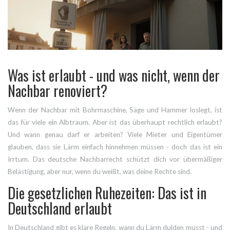
Was ist erlaubt - und was nicht, wenn der
Nachbar renoviert?
Wenn der Nachbar mit Bohrmaschine, Säge und Hammer loslegt, ist
das für viele ein Albtraum. Aber ist das überhaupt rechtlich erlaubt?
Und wann genau darf er arbeiten? Viele Mieter und Eigentümer
glauben, dass sie Lärm einfach hinnehmen müssen - doch das ist ein
Irrtum. Das deutsche Nachbarrecht schützt dich vor übermäßiger
Belästigung, aber nur, wenn du weißt, was deine Rechte sind.
Die gesetzlichen Ruhezeiten: Das ist in
Deutschland erlaubt
In Deutschland gibt es klare Regeln, wann du Lärm dulden musst - und