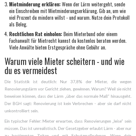
Mietminderung erklären:
Wenn der Lärm weitergeht, sende
ein Einschreiben mit Mietminderungserklärung. Gib an, um wie
viel Prozent du mindern willst - und warum. Nutze dein Protokoll
als Beleg.
Rechtlichen Rat einholen:
Beim Mieterbund oder einem
Fachanwalt für Mietrecht kannst du kostenlos beraten werden.
Viele Anwälte bieten Erstgespräche ohne Gebühr an.
Warum viele Mieter scheitern - und wie
du es vermeidest
Die Statistik ist deutlich: Nur 37,8% der Mieter, die wegen
Renovierungslärm vor Gericht ziehen, gewinnen. Warum? Weil sie nicht
beweisen können, dass der Lärm „über das normale Maß“ hinausgeht.
Der BGH sagt: Renovierung ist kein Verbrechen - aber sie darf nicht
unkontrolliert sein.
Ein typischer Fehler: Mieter erwarten, dass Renovierungen „leise“ sein
müssen. Das ist unrealistisch. Der Gesetzgeber erlaubt Lärm - aber nur
zu bestimmten Zeiten und mit Schutzmaßnahmen. Wenn dein