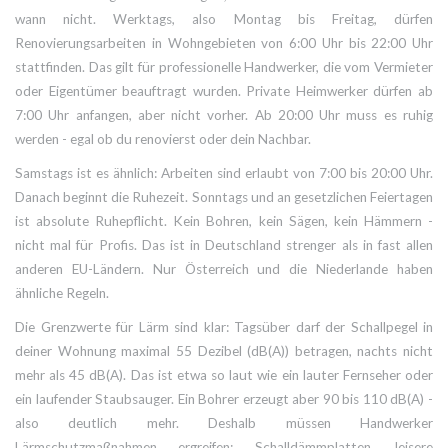
wann nicht. Werktags, also Montag bis Freitag, dürfen
Renovierungsarbeiten in Wohngebieten von 6:00 Uhr bis 22:00 Uhr
stattfinden. Das gilt für professionelle Handwerker, die vom Vermieter
oder Eigentümer beauftragt wurden. Private Heimwerker dürfen ab
7:00 Uhr anfangen, aber nicht vorher. Ab 20:00 Uhr muss es ruhig
werden - egal ob du renovierst oder dein Nachbar.
Samstags ist es ähnlich: Arbeiten sind erlaubt von 7:00 bis 20:00 Uhr.
Danach beginnt die Ruhezeit. Sonntags und an gesetzlichen Feiertagen
ist absolute Ruhepflicht. Kein Bohren, kein Sägen, kein Hämmern -
nicht mal für Profis. Das ist in Deutschland strenger als in fast allen
anderen EU-Ländern. Nur Österreich und die Niederlande haben
ähnliche Regeln.
Die Grenzwerte für Lärm sind klar: Tagsüber darf der Schallpegel in
deiner Wohnung maximal 55 Dezibel (dB(A)) betragen, nachts nicht
mehr als 45 dB(A). Das ist etwa so laut wie ein lauter Fernseher oder
ein laufender Staubsauger. Ein Bohrer erzeugt aber 90 bis 110 dB(A) -
also deutlich mehr. Deshalb müssen Handwerker
Lärmschutzmaßnahmen ergreifen: Schalldämmplatten, leisere