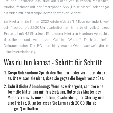
Freunde - schreibe das auch auf. Fotos von laufenden Maschinen,
Audioaufnahmen mit der Smartphone-App „Noise Meter“ oder sogar
ein Video mit Zeitstempel helfen später vor Gericht.
Ein Mieter in Berlin hat 2023 erfolgreich 25% Miete gemindert, weil
sein Nachbar bis 22:30 Uhr gearbeitet hat. Er hatte ein vollständiges
Protokoll mit 42 Einträgen. Ein anderer Mieter in Hamburg versuchte
dasselbe - und verlor vor Gericht. Warum? Er hatte keine
Dokumentation. Der BGH hat klargemacht: Ohne Nachweis gibt es
keine Mietminderung.
Was du tun kannst - Schritt für Schritt
Gespräch suchen:
Sprich den Nachbarn oder Vermieter direkt
an. Oft wissen sie nicht, dass sie gegen die Regeln verstoßen.
Schriftliche Abmahnung:
Wenn es weitergeht, schicke eine
formelle Mitteilung mit Fristsetzung. Nutze das Muster des
Mietervereins. Es muss Datum, Beschreibung der Störung und
eine Frist (z. B. „unterlassen Sie Lärm nach 20:00 Uhr ab
morgen“) enthalten.