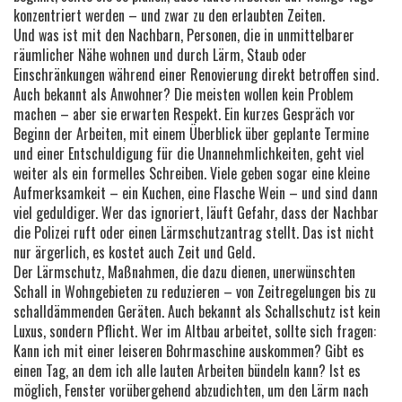
konzentriert werden – und zwar zu den erlaubten Zeiten.
Und was ist mit den
Nachbarn
,
Personen, die in unmittelbarer
räumlicher Nähe wohnen und durch Lärm, Staub oder
Einschränkungen während einer Renovierung direkt betroffen sind
.
Auch bekannt als
Anwohner
? Die meisten wollen kein Problem
machen – aber sie erwarten Respekt. Ein kurzes Gespräch vor
Beginn der Arbeiten, mit einem Überblick über geplante Termine
und einer Entschuldigung für die Unannehmlichkeiten, geht viel
weiter als ein formelles Schreiben. Viele geben sogar eine kleine
Aufmerksamkeit – ein Kuchen, eine Flasche Wein – und sind dann
viel geduldiger. Wer das ignoriert, läuft Gefahr, dass der Nachbar
die Polizei ruft oder einen Lärmschutzantrag stellt. Das ist nicht
nur ärgerlich, es kostet auch Zeit und Geld.
Der
Lärmschutz
,
Maßnahmen, die dazu dienen, unerwünschten
Schall in Wohngebieten zu reduzieren – von Zeitregelungen bis zu
schalldämmenden Geräten
. Auch bekannt als
Schallschutz
ist kein
Luxus, sondern Pflicht. Wer im Altbau arbeitet, sollte sich fragen:
Kann ich mit einer leiseren Bohrmaschine auskommen? Gibt es
einen Tag, an dem ich alle lauten Arbeiten bündeln kann? Ist es
möglich, Fenster vorübergehend abzudichten, um den Lärm nach