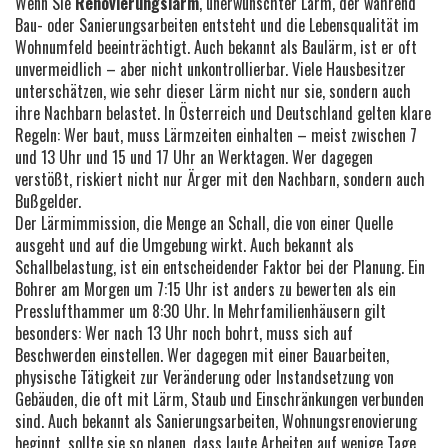
Wenn Sie
Renovierungslärm
,
unerwünschter Lärm, der während
Bau- oder Sanierungsarbeiten entsteht und die Lebensqualität im
Wohnumfeld beeinträchtigt
. Auch bekannt als
Baulärm
, ist er oft
unvermeidlich – aber nicht unkontrollierbar.
Viele Hausbesitzer
unterschätzen, wie sehr dieser Lärm nicht nur sie, sondern auch
ihre Nachbarn belastet. In Österreich und Deutschland gelten klare
Regeln: Wer baut, muss Lärmzeiten einhalten – meist zwischen 7
und 13 Uhr und 15 und 17 Uhr an Werktagen. Wer dagegen
verstößt, riskiert nicht nur Ärger mit den Nachbarn, sondern auch
Bußgelder.
Der
Lärmimmission
,
die Menge an Schall, die von einer Quelle
ausgeht und auf die Umgebung wirkt
. Auch bekannt als
Schallbelastung
, ist ein entscheidender Faktor bei der Planung. Ein
Bohrer am Morgen um 7:15 Uhr ist anders zu bewerten als ein
Presslufthammer um 8:30 Uhr. In Mehrfamilienhäusern gilt
besonders: Wer nach 13 Uhr noch bohrt, muss sich auf
Beschwerden einstellen. Wer dagegen mit einer
Bauarbeiten
,
physische Tätigkeit zur Veränderung oder Instandsetzung von
Gebäuden, die oft mit Lärm, Staub und Einschränkungen verbunden
sind
. Auch bekannt als
Sanierungsarbeiten
,
Wohnungsrenovierung
beginnt, sollte sie so planen, dass laute Arbeiten auf wenige Tage