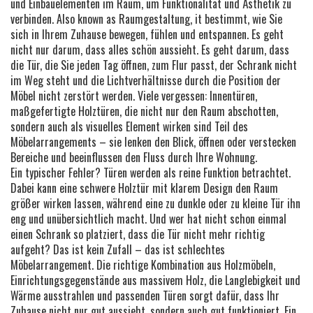
und Einbauelementen im Raum, um Funktionalität und Ästhetik zu
verbinden
. Also known as
Raumgestaltung
, it
bestimmt, wie Sie
sich in Ihrem Zuhause bewegen, fühlen und entspannen
.
Es geht
nicht nur darum, dass alles schön aussieht. Es geht darum, dass
die Tür, die Sie jeden Tag öffnen, zum Flur passt, der Schrank nicht
im Weg steht und die Lichtverhältnisse durch die Position der
Möbel nicht zerstört werden. Viele vergessen:
Innentüren
,
maßgefertigte Holztüren, die nicht nur den Raum abschotten,
sondern auch als visuelles Element wirken
sind Teil des
Möbelarrangements – sie lenken den Blick, öffnen oder verstecken
Bereiche und beeinflussen den Fluss durch Ihre Wohnung.
Ein typischer Fehler? Türen werden als reine Funktion betrachtet.
Dabei kann eine schwere Holztür mit klarem Design den Raum
größer wirken lassen, während eine zu dunkle oder zu kleine Tür ihn
eng und unübersichtlich macht. Und wer hat nicht schon einmal
einen Schrank so platziert, dass die Tür nicht mehr richtig
aufgeht? Das ist kein Zufall – das ist schlechtes
Möbelarrangement. Die richtige Kombination aus
Holzmöbeln
,
Einrichtungsgegenstände aus massivem Holz, die Langlebigkeit und
Wärme ausstrahlen
und passenden Türen sorgt dafür, dass Ihr
Zuhause nicht nur gut aussieht, sondern auch gut funktioniert. Ein