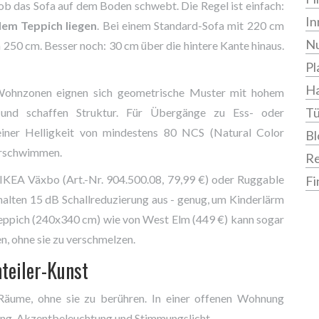
 ob das Sofa auf dem Boden schwebt. Die Regel ist einfach:
In
em Teppich liegen
. Bei einem Standard-Sofa mit 220 cm
Nu
250 cm. Besser noch: 30 cm über die hintere Kante hinaus.
Pl
Ha
 Wohnzonen eignen sich geometrische Muster mit hohem
Tü
und schaffen Struktur. Für Übergänge zu Ess- oder
iner Helligkeit von mindestens 80 NCS (Natural Color
Bl
verschwimmen.
R
IKEA Växbo (Art.-Nr. 904.500.08, 79,99 €) oder Ruggable
Fi
 halten 15 dB Schallreduzierung aus - genug, um Kinderlärm
eppich (240x340 cm) wie von West Elm (449 €) kann sogar
, ohne sie zu verschmelzen.
teiler-Kunst
t Räume, ohne sie zu berühren. In einer offenen Wohnung
ung, Akzentbeleuchtung und Stimmungslicht.