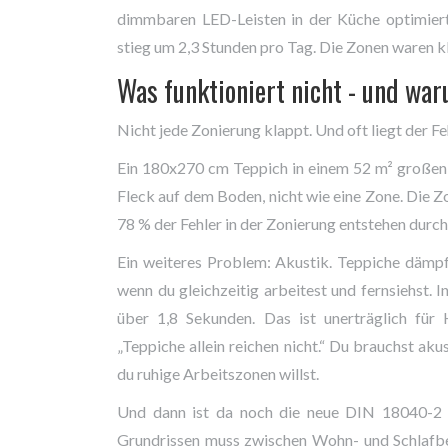
dimmbaren LED-Leisten in der Küche optimiert
stieg um 2,3 Stunden pro Tag. Die Zonen waren kl
Was funktioniert nicht - und wa
Nicht jede Zonierung klappt. Und oft liegt der Fe
Ein 180x270 cm Teppich in einem 52 m² großen Lo
Fleck auf dem Boden, nicht wie eine Zone. Die Zo
78 % der Fehler in der Zonierung entstehen durch
Ein weiteres Problem: Akustik. Teppiche dämpfe
wenn du gleichzeitig arbeitest und fernsiehst. 
über 1,8 Sekunden. Das ist unerträglich für 
„Teppiche allein reichen nicht.“ Du brauchst a
du ruhige Arbeitszonen willst.
Und dann ist da noch die neue DIN 18040-2 (
Grundrissen muss zwischen Wohn- und Schlafb