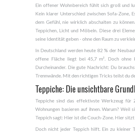
Ein offener Wohnbereich fühlt sich groß und luf
Kein klarer Unterschied zwischen Sofa-Zone, E
dem Gefühl, nie wirklich abschalten zu könne
Teppichen, Licht und Möbeln. Diese drei Eleme
seine Identität geben - ohne den Raum zu verklei
In Deutschland werden heute 82 % der Neubaute
offene Fläche liegt bei 45,7 m². Doch ohne k
Durcheinander. Die gute Nachricht: Du brauchs
Trennwände. Mit den richtigen Tricks teilst du d
Teppiche: Die unsichtbare Grundl
Teppiche sind das effektivste Werkzeug für 
Wohnungen basieren auf ihnen. Warum? Weil si
Teppich sagt: Hier ist die Couch-Zone. Hier sitzt
Doch nicht jeder Teppich hilft. Ein zu kleine