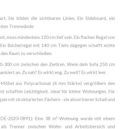
rt. Sie bilden die sichtbaren Linien. Ein Sideboard, ein
echten Trennwände.
ent, muss mindestens 120 cm tief sein. Ein flaches Regal von
. Ein Bücherregal mit 140 cm Tiefe dagegen schafft echte
e den Raum zu verschließen.
40-300 cm zwischen den Zentren. Wenn dein Sofa 250 cm
nisiert an. Zu nah? Es wirkt eng. Zu weit? Es wirkt leer.
te Möbel aus Polycarbonat (4 mm Stärke) vergrößern den
nd schaffen Leichtigkeit. Ideal für kleine Wohnungen. Für
le mit strukturierten Fächern - sie absorbieren Schall und
kt DE-2023-0891): Eine 38 m²-Wohnung wurde mit einem
 als Trenner zwischen Wohn- und Arbeitsbereich und