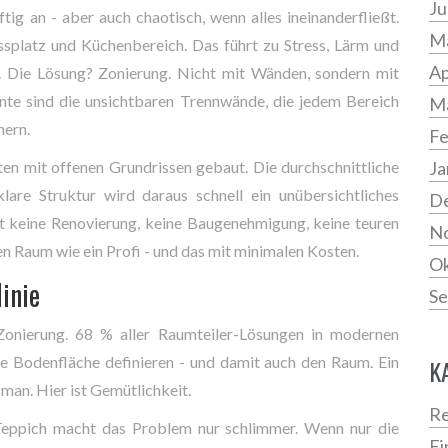
Ju
tig an - aber auch chaotisch, wenn alles ineinanderfließt.
Ma
ssplatz und Küchenbereich. Das führt zu Stress, Lärm und
Ap
n. Die Lösung? Zonierung. Nicht mit Wänden, sondern mit
nte sind die unsichtbaren Trennwände, die jedem Bereich
M
nern.
Fe
n mit offenen Grundrissen gebaut. Die durchschnittliche
Ja
lare Struktur wird daraus schnell ein unübersichtliches
D
t keine Renovierung, keine Baugenehmigung, keine teuren
N
en Raum wie ein Profi - und das mit minimalen Kosten.
Ok
inie
Se
Zonierung. 68 % aller Raumteiler-Lösungen in modernen
e Bodenfläche definieren - und damit auch den Raum. Ein
K
 man. Hier ist Gemütlichkeit.
Re
r Teppich macht das Problem nur schlimmer. Wenn nur die
Fi