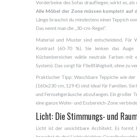
Vorderbeine des Sofas draufliegen, wirkt es, als
Alle Möbel der Zone müssen komplett auf d
Länge brauchst du mindestens einen Teppich von 
Das nennt man die „30-cm-Regel“.
Material und Muster sind entscheidend. Für
Kontrast (60-70 %). Sie lenken das Auge 
Küchenbereichen wähle neutrale Farben mit e
System). Das sorgt für Fließfähigkeit, ohne zu 
Praktischer Tipp: Waschbare Teppiche wie der 
(160x230 cm, 129 €) sind ideal für Familien. Sie
und Fernsehgeräusche abzufangen. Ein großer T
eine ganze Wohn- und Essbereich-Zone verbinden
Licht: Die Stimmungs- und Raum
Licht ist der unsichtbare Architekt. Es form
brauchst du drei Lichtschichten: Grundbeleucht