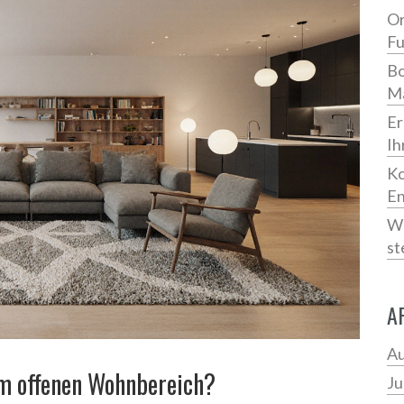
Or
Fu
Bo
Ma
Er
Ih
Ko
En
Wo
st
A
Au
m offenen Wohnbereich?
Ju