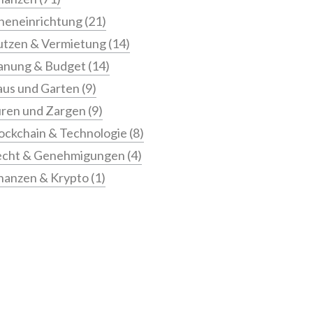
neneinrichtung
(21)
tzen & Vermietung
(14)
anung & Budget
(14)
us und Garten
(9)
ren und Zargen
(9)
ockchain & Technologie
(8)
echt & Genehmigungen
(4)
nanzen & Krypto
(1)