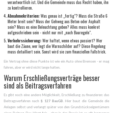
verantwortlich ist. Und die Gemeinde muss das Recht haben, ihn
zu kontrollieren.
Abnahmekriterien:
Was genau ist „fertig“? Muss die Straße 6
Meter breit sein? Muss der Gehweg aus Beton oder Asphalt
sein? Muss es eine Beleuchtung geben? Alles muss konkret
aufgeschrieben sein - nicht nur mit „nach Bauregeln“.
Verkehrssicherung:
Wer haftet, wenn etwas passiert? Wer
baut die Zäune, wer legt die Warnschilder auf? Diese Regelung
muss detailliert sein. Sonst wird sie zum finanziellen Fallstrick.
Ein Vertrag ohne diese Punkte ist wie ein Auto ohne Bremsen - er mag
fahren, aber er wird nicht lange halten.
Warum Erschließungsverträge besser
sind als Beitragsverfahren
Es gibt noch eine andere Möglichkeit, Erschließung zu finanzieren: das
Beitragsverfahren nach
§ 127 BauGB
. Hier baut die Gemeinde die
Anlagen selbst und verlangt später von den Grundstückseigentümern
einen Beitrag. Das klingt fair - aber in der Praxis ist es oft langsamer