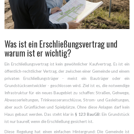
Was ist ein Erschließungsvertrag und
warum ist er wichtig?
Ein Erschließungsvertrag ist kein gewöhnlicher Kaufvertrag. Es ist ein
öffentlich-rechtlicher Vertrag, der zwischen einer Gemeinde und einem
privaten Erschließungsträger - meist ein Bauträger oder ein
Grundstücksentwickler - geschlossen wird. Ziel ist es, die notwendige
Infrastruktur für ein neues Baugebiet zu schaffen: Straßen, Gehwege,
Abwasserleitungen, Trinkwasseranschlüsse, Strom- und Gasleitungen,
aber auch Grünflächen und Spielplätze. Ohne diese Anlagen darf kein
Haus gebaut werden. Das steht klar in
§ 123 BauGB
: Ein Grundstück
ist nur baureif, wenn die Erschließung gesichert ist.
Diese Regelung hat einen einfachen Hintergrund: Die Gemeinde ist