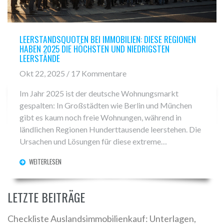
LEERSTANDSQUOTEN BEI IMMOBILIEN: DIESE REGIONEN
HABEN 2025 DIE HÖCHSTEN UND NIEDRIGSTEN
LEERSTÄNDE
Okt 22, 2025 / 17 Kommentare
Im Jahr 2025 ist der deutsche Wohnungsmarkt
gespalten: In Großstädten wie Berlin und München
gibt es kaum noch freie Wohnungen, während in
ländlichen Regionen Hunderttausende leerstehen. Die
Ursachen und Lösungen für diese extreme
Polarisierung.
WEITERLESEN
LETZTE BEITRÄGE
Checkliste Auslandsimmobilienkauf: Unterlagen,