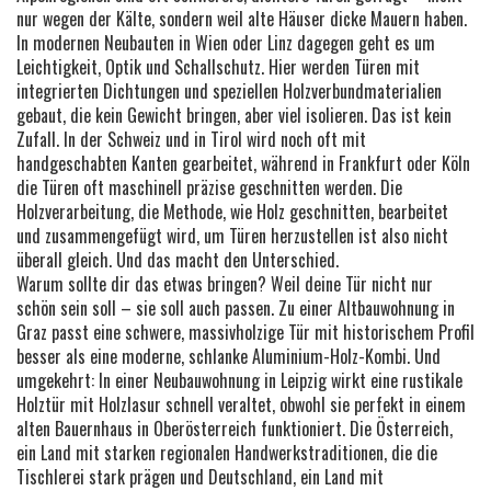
nur wegen der Kälte, sondern weil alte Häuser dicke Mauern haben.
In modernen Neubauten in Wien oder Linz dagegen geht es um
Leichtigkeit, Optik und Schallschutz. Hier werden Türen mit
integrierten Dichtungen und speziellen Holzverbundmaterialien
gebaut, die kein Gewicht bringen, aber viel isolieren. Das ist kein
Zufall. In der Schweiz und in Tirol wird noch oft mit
handgeschabten Kanten gearbeitet, während in Frankfurt oder Köln
die Türen oft maschinell präzise geschnitten werden. Die
Holzverarbeitung
,
die Methode, wie Holz geschnitten, bearbeitet
und zusammengefügt wird, um Türen herzustellen
ist also nicht
überall gleich. Und das macht den Unterschied.
Warum sollte dir das etwas bringen? Weil deine Tür nicht nur
schön sein soll – sie soll auch passen. Zu einer Altbauwohnung in
Graz passt eine schwere, massivholzige Tür mit historischem Profil
besser als eine moderne, schlanke Aluminium-Holz-Kombi. Und
umgekehrt: In einer Neubauwohnung in Leipzig wirkt eine rustikale
Holztür mit Holzlasur schnell veraltet, obwohl sie perfekt in einem
alten Bauernhaus in Oberösterreich funktioniert. Die
Österreich
,
ein Land mit starken regionalen Handwerkstraditionen, die die
Tischlerei stark prägen
und
Deutschland
,
ein Land mit