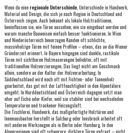
Wenn du eine
regionale Unterschiede
,
Unterschiede in Handwerk,
Material und Design, die sich je nach Region in Deutschland und
Österreich zeigen
. Auch bekannt als
lokale Holztraditionen
,
beeinflussen sie, wie Türen aussehen, wie sie eingebaut werden und
warum manche Bauweisen einfach besser funktionieren.
In Wien
und Niederösterreich bevorzugen Kunden oft schlichte,
massivholzige Türen mit feinen Profilen – etwas, das an die Wiener
Gründerzeit erinnert. In Bayern hingegen sind dunkle, rustikale
Türen mit sichtbaren Holzmaserungen beliebter, oft mit
traditionellen Holzverzierungen. Das liegt nicht am Geschmack
allein, sondern an der Kultur der Holzverarbeitung. In
Süddeutschland wird noch oft mit Fichten- oder Tannenholz
gearbeitet, das gut mit der Luftfeuchtigkeit in den Alpentälern
umgeht. In Norddeutschland und Österreich dagegen setzt man
eher auf Eiche oder Kiefer, weil sie stabiler sind bei wechselnden
Temperaturen und trockener Heizungsluft.
Die
Tischlerei
,
Handwerk, das maßgefertigte Holztüren und
Innenausbauten herstellt
in Salzburg oder Innsbruck arbeitet oft
mit anderen Werkzeugen als in Berlin oder Hamburg. In den
Alpenregionen sind oft schwerere, dichtere Türen gefragt – nicht