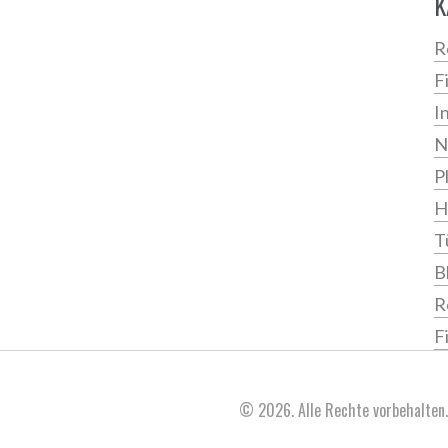
K
R
F
I
N
P
H
T
B
R
F
© 2026. Alle Rechte vorbehalten.