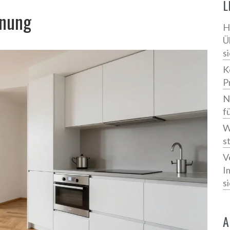
L
hnung
H
Ü
s
K
P
N
f
W
s
V
I
s
A