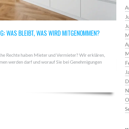
A
J
J
G: WAS BLEIBT, WAS WIRD MITGENOMMEN?
M
A
M
e Rechte haben Mieter und Vermieter? Wir erklären,
men werden darf und worauf Sie bei Genehmigungen
F
J
D
N
O
S