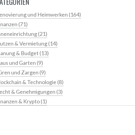
ATEGORIEN
enovierung und Heimwerken
(164)
inanzen
(71)
nneneinrichtung
(21)
utzen & Vermietung
(14)
lanung & Budget
(13)
aus und Garten
(9)
üren und Zargen
(9)
lockchain & Technologie
(8)
echt & Genehmigungen
(3)
inanzen & Krypto
(1)