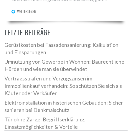
praxisnahe Tipps zur Auswahl und warnt vor typischen
WEITERLESEN
Fehlern. Praktische Tabellen und Vergleiche helfen, die
optimale Lösung für Zuhause oder das Büro zu finden.
Leser erfahren alles, was sie rund ums Thema
LETZTE BEITRÄGE
Schreibtisch-Tiefe wissen müssen.
Gerüstkosten bei Fassadensanierung: Kalkulation
und Einsparungen
Umnutzung von Gewerbe in Wohnen: Baurechtliche
Hürden und wie man sie überwindet
Vertragsstrafen und Verzugszinsen im
Immobilienkauf verhandeln: So schützen Sie sich als
Käufer oder Verkäufer
Elektroinstallation in historischen Gebäuden: Sicher
sanieren bei Denkmalschutz
Tür ohne Zarge: Begriffserklärung,
Einsatzmöglichkeiten & Vorteile