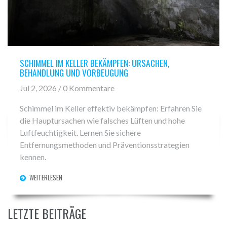
SCHIMMEL IM KELLER BEKÄMPFEN: URSACHEN,
BEHANDLUNG UND VORBEUGUNG
Jul 2, 2026 / 0 Kommentare
Schimmel im Keller effektiv bekämpfen: Erfahren Sie
die Hauptursachen wie falsches Lüften und hohe
Luftfeuchtigkeit. Lernen Sie sichere
Entfernungsmethoden und Präventionsstrategien
kennen.
WEITERLESEN
LETZTE BEITRÄGE