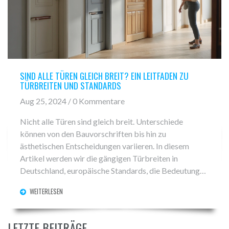
SIND ALLE TÜREN GLEICH BREIT? EIN LEITFADEN ZU
TÜRBREITEN UND STANDARDS
Aug 25, 2024 / 0 Kommentare
Nicht alle Türen sind gleich breit. Unterschiede
können von den Bauvorschriften bis hin zu
ästhetischen Entscheidungen variieren. In diesem
Artikel werden wir die gängigen Türbreiten in
Deutschland, europäische Standards, die Bedeutung
der Türbreite und praktische Tipps zur Auswahl der
WEITERLESEN
richtigen Türbreite besprechen.
LETZTE BEITRÄGE