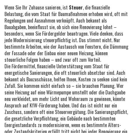
Wenn Sie Ihr Zuhause sanieren, ist
Steuer
,
die finanzielle
Belastung, die vom Staat für Baumaßnahmen erhoben wird, oft mit
Regelungen und Ausnahmen verknüpft
. Auch bekannt als
Bauabgaben
, beeinflusst sie, ob sich eine Renovierung lohnt –
besonders, wenn Sie Fördergelder beantragen.
Viele denken, dass
jede Modernisierung steuerpflichtig ist. Das stimmt nicht. Nur
bestimmte Arbeiten, wie der Austausch von Fenstern, die Dämmung
der Fassade oder der Einbau einer neuen Heizung, können
steuerliche Folgen haben – und zwar oft zum Vorteil.
Die
Fördermittel
,
finanzielle Unterstützung vom Staat für
energetische Sanierungen, die oft steuerlich absetzbar sind
. Auch
bekannt als
Bauzuschüsse
, helfen Ihnen, Kosten zu senken
sind kein
Zufall. Sie kommen nicht einfach so – sie brauchen Planung. Wer
seine Heizung auf eine Wärmepumpe umstellt oder die Dachgaube
neu verkleidet, um mehr Licht und Wohnraum zu gewinnen, könnte
Anspruch auf KfW-Förderung haben. Und das ist nicht nur ein
Zuschuss, sondern oft eine Steuervergütung. Die
Sanierungspflicht
,
die gesetzliche Verpflichtung, ein Gebäude nach bestimmten
Energiestandards zu modernisieren, wenn es bestimmte Alters-
oder Zustandskriterien erfüllt
tritt nicht bei jeder Renovierung ein