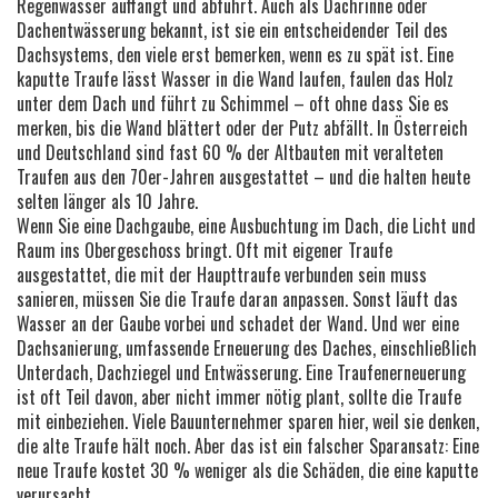
Regenwasser auffängt und abführt
. Auch als Dachrinne oder
Dachentwässerung bekannt, ist sie ein entscheidender Teil des
Dachsystems, den viele erst bemerken, wenn es zu spät ist.
Eine
kaputte Traufe lässt Wasser in die Wand laufen, faulen das Holz
unter dem Dach und führt zu Schimmel – oft ohne dass Sie es
merken, bis die Wand blättert oder der Putz abfällt. In Österreich
und Deutschland sind fast 60 % der Altbauten mit veralteten
Traufen aus den 70er-Jahren ausgestattet – und die halten heute
selten länger als 10 Jahre.
Wenn Sie eine
Dachgaube
,
eine Ausbuchtung im Dach, die Licht und
Raum ins Obergeschoss bringt
. Oft mit eigener Traufe
ausgestattet, die mit der Haupttraufe verbunden sein muss
sanieren, müssen Sie die Traufe daran anpassen. Sonst läuft das
Wasser an der Gaube vorbei und schadet der Wand. Und wer eine
Dachsanierung
,
umfassende Erneuerung des Daches, einschließlich
Unterdach, Dachziegel und Entwässerung
. Eine Traufenerneuerung
ist oft Teil davon, aber nicht immer nötig
plant, sollte die Traufe
mit einbeziehen. Viele Bauunternehmer sparen hier, weil sie denken,
die alte Traufe hält noch. Aber das ist ein falscher Sparansatz: Eine
neue Traufe kostet 30 % weniger als die Schäden, die eine kaputte
verursacht.