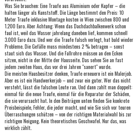
Was Sie brauchen: Eine Traufe aus Aluminium oder Kupfer – die
halten länger als Kunststoff. Die Länge bestimmt den Preis: 10
Meter Traufe inklusive Montage kosten in Wien zwischen 800 und
1.200 Euro. Aber Achtung: Wenn das Dachdachbalkenwerk schon
faul ist, weil das Wasser jahrelang daneben lief, kommen schnell
3.000 Euro dazu. Und wer die Traufe falsch verlegt, hat bald wieder
Probleme. Die Gefälle muss mindestens 2 % betragen – sonst
staut sich das Wasser. Und die Fallrohre müssen an den Ecken
sitzen, nicht in der Mitte der Hausseite. Das sehen Sie an fast
jedem zweiten Haus, das vor drei Jahren "sanert" wurde.
Die meisten Hausbesitzer denken, Traufe erneuern ist ein Malerjob.
Aber es ist ein Handwerkerjob – und zwar ein guter. Wer das nicht
versteht, lässt die falschen Leute ran. Und dann zahlt man doppelt:
einmal für die neue Traufe, einmal für die Reparatur der Schäden,
die sie verursacht hat. In den Beiträgen unten finden Sie konkrete
Preisbeispiele, Fehler, die jeder macht, und wie Sie sich vor teuren
Überraschungen schützen – von der richtigen Materialwahl bis zur
richtigen Neigung. Kein theoretisches Geschwafel. Nur das, was
wirklich zählt.