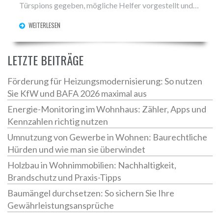
Türspions gegeben, mögliche Helfer vorgestellt und
praktische Ratschläge zur Auswahl des richtigen
WEITERLESEN
Türspions gegeben. So erhalten Sie schnell einen
Überblick, wie ein solcher Einbau problemlos gelingen
kann.
LETZTE BEITRÄGE
Förderung für Heizungsmodernisierung: So nutzen
Sie KfW und BAFA 2026 maximal aus
Energie-Monitoring im Wohnhaus: Zähler, Apps und
Kennzahlen richtig nutzen
Umnutzung von Gewerbe in Wohnen: Baurechtliche
Hürden und wie man sie überwindet
Holzbau in Wohnimmobilien: Nachhaltigkeit,
Brandschutz und Praxis-Tipps
Baumängel durchsetzen: So sichern Sie Ihre
Gewährleistungsansprüche