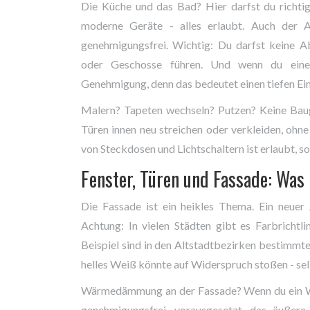
Die Küche und das Bad? Hier darfst du richti
moderne Geräte - alles erlaubt. Auch der
genehmigungsfrei. Wichtig: Du darfst keine 
oder Geschosse führen. Und wenn du eine 
Genehmigung, denn das bedeutet einen tiefen Eingr
Malern? Tapeten wechseln? Putzen? Keine Bau
Türen innen neu streichen oder verkleiden, ohn
von Steckdosen und Lichtschaltern ist erlaubt, so
Fenster, Türen und Fassade: Was 
Die Fassade ist ein heikles Thema. Ein neuer
Achtung: In vielen Städten gibt es Farbrichtli
Beispiel sind in den Altstadtbezirken bestimmte
helles Weiß könnte auf Widerspruch stoßen - se
Wärmedämmung an der Fassade? Wenn du ein W
genehmigungsfrei, vorausgesetzt, das äußere