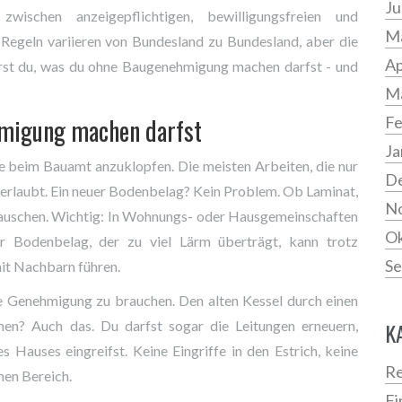
Ju
wischen anzeigepflichtigen, bewilligungsfreien und
Ma
 Regeln variieren von Bundesland zu Bundesland, aber die
Ap
ährst du, was du ohne Baugenehmigung machen darfst - und
M
hmigung machen darfst
Fe
Ja
ne beim Bauamt anzuklopfen. Die meisten Arbeiten, die nur
D
d erlaubt. Ein neuer Bodenbelag? Kein Problem. Ob Laminat,
N
ustauschen. Wichtig: In Wohnungs- oder Hausgemeinschaften
Ok
ler Bodenbelag, der zu viel Lärm überträgt, kann trotz
Se
it Nachbarn führen.
e Genehmigung zu brauchen. Den alten Kessel durch einen
hen? Auch das. Du darfst sogar die Leitungen erneuern,
K
s Hauses eingreifst. Keine Eingriffe in den Estrich, keine
Re
nen Bereich.
Fi