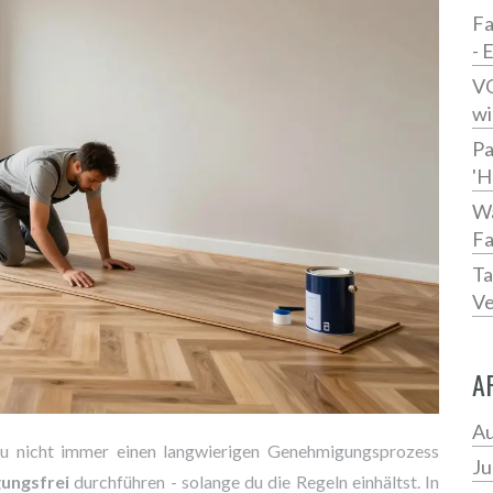
Fa
- 
VO
wi
Pa
'H
Wa
Fa
Ta
Ve
A
Au
du nicht immer einen langwierigen Genehmigungsprozess
Ju
ungsfrei
durchführen - solange du die Regeln einhältst. In