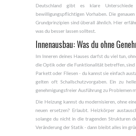
Deutschland gibt es klare Unterschiede z
bewilligungspflichtigen Vorhaben. Die genauen
Grundprinzipien sind überall ähnlich. Hier erf
was du besser lassen solltest.
Innenausbau: Was du ohne Gene
Im Inneren deines Hauses darfst du viel tun, oh
die Optik oder die Funktionalität betreffen, sin
Parkett oder Fliesen - du kannst sie einfach a
gelten oft Schallschutzvorgaben. Ein zu hel
genehmigungsfreier Ausführung zu Problemen m
Die Heizung kannst du modernisieren, ohne ein
neuen ersetzen? Erlaubt. Heizkörper austausc
solange du nicht in die tragenden Strukturen de
Veränderung der Statik - dann bleibt alles im grü