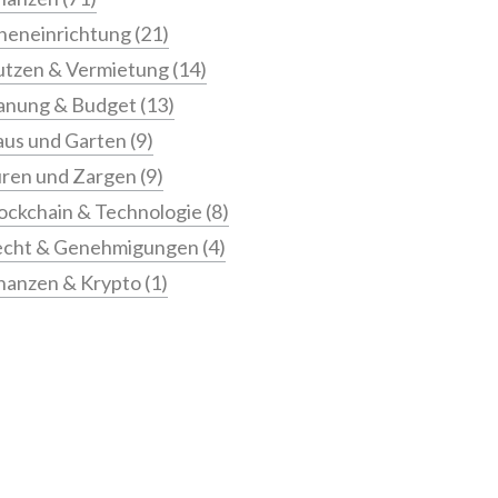
neneinrichtung
(21)
tzen & Vermietung
(14)
anung & Budget
(13)
us und Garten
(9)
ren und Zargen
(9)
ockchain & Technologie
(8)
echt & Genehmigungen
(4)
nanzen & Krypto
(1)