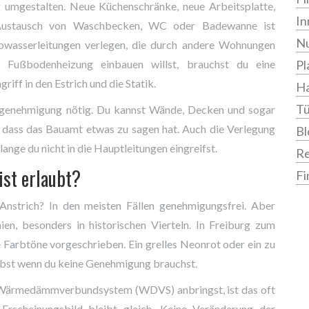
g umgestalten. Neue Küchenschränke, neue Arbeitsplatte,
In
 Austausch von Waschbecken, WC oder Badewanne ist
Nu
Abwasserleitungen verlegen, die durch andere Wohnungen
Fußbodenheizung einbauen willst, brauchst du eine
Pl
iff in den Estrich und die Statik.
Ha
Tü
genehmigung nötig. Du kannst Wände, Decken und sogar
e dass das Bauamt etwas zu sagen hat. Auch die Verlegung
Bl
lange du nicht in die Hauptleitungen eingreifst.
R
ist erlaubt?
Fi
 Anstrich? In den meisten Fällen genehmigungsfrei. Aber
nien, besonders in historischen Vierteln. In Freiburg zum
 Farbtöne vorgeschrieben. Ein grelles Neonrot oder ein zu
lbst wenn du keine Genehmigung brauchst.
ärmedämmverbundsystem (WDVS) anbringst, ist das oft
 Erscheinungsbild bleibt gleich. Keine Veränderung der