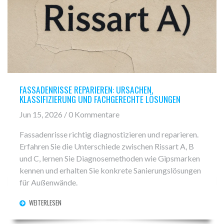
FASSADENRISSE REPARIEREN: URSACHEN,
KLASSIFIZIERUNG UND FACHGERECHTE LÖSUNGEN
Jun 15, 2026 / 0 Kommentare
Fassadenrisse richtig diagnostizieren und reparieren.
Erfahren Sie die Unterschiede zwischen Rissart A, B
und C, lernen Sie Diagnosemethoden wie Gipsmarken
kennen und erhalten Sie konkrete Sanierungslösungen
für Außenwände.
WEITERLESEN