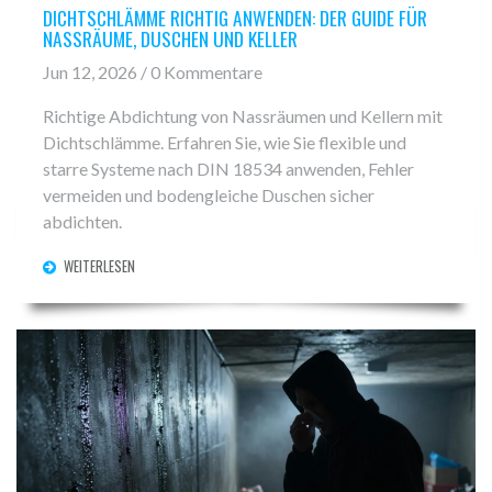
DICHTSCHLÄMME RICHTIG ANWENDEN: DER GUIDE FÜR
NASSRÄUME, DUSCHEN UND KELLER
Jun 12, 2026 / 0 Kommentare
Richtige Abdichtung von Nassräumen und Kellern mit
Dichtschlämme. Erfahren Sie, wie Sie flexible und
starre Systeme nach DIN 18534 anwenden, Fehler
vermeiden und bodengleiche Duschen sicher
abdichten.
WEITERLESEN