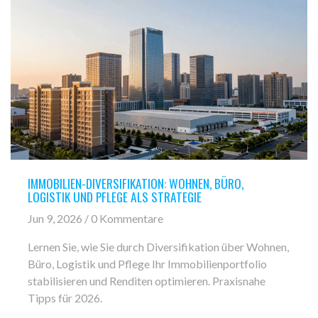
IMMOBILIEN-DIVERSIFIKATION: WOHNEN, BÜRO,
LOGISTIK UND PFLEGE ALS STRATEGIE
Jun 9, 2026 / 0 Kommentare
Lernen Sie, wie Sie durch Diversifikation über Wohnen,
Büro, Logistik und Pflege Ihr Immobilienportfolio
stabilisieren und Renditen optimieren. Praxisnahe
Tipps für 2026.