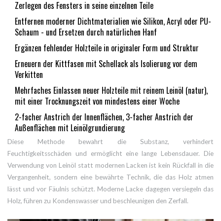
Zerlegen des Fensters in seine einzelnen Teile
Entfernen moderner Dichtmaterialien wie Silikon, Acryl oder PU-
Schaum - und Ersetzen durch natürlichen Hanf
Ergänzen fehlender Holzteile in originaler Form und Struktur
Erneuern der Kittfasen mit Schellack als Isolierung vor dem
Verkitten
Mehrfaches Einlassen neuer Holzteile mit reinem Leinöl (natur),
mit einer Trocknungszeit von mindestens einer Woche
2-facher Anstrich der Innenflächen, 3-facher Anstrich der
Außenflächen mit Leinölgrundierung
Diese Methode bewahrt die Substanz, verhindert
Feuchtigkeitsschäden und ermöglicht eine lange Lebensdauer. Die
Verwendung von Leinöl statt modernen Lacken ist kein Rückfall in die
Vergangenheit, sondern eine bewährte Technik, die das Holz atmen
lässt und vor Fäulnis schützt. Moderne Lacke dagegen versiegeln das
Holz, führen zu Kondenswasser und beschleunigen den Zerfall.