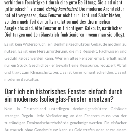
verhindern Feuchtigkeit durch eine gute Belüftung. Sie sind nicht
„altmodisch“, sie sind
richtig konstruiert
. Die moderne Architektur
hat oft vergessen, dass Fenster nicht nur Licht und Sicht bieten,
sondern auch Teil der Luftzirkulation und des thermischen
Ausgleichs sind. Alte Fenster mit richtigem Kalkputz, natürlichen
Dichtungen und Leinölanstrich funktionieren - wenn man sie pflegt.
Es ist kein Widerspruch, ein denkmalgeschütztes Gebäude modern zu
nutzen. Es ist eine Herausforderung, die mit Respekt, Fachwissen und
Geduld gelöst werden kann. Wer ein altes Fenster erhält, erhält nicht
nur ein Stück Geschichte - er bewahrt eine Ressource, reduziert Abfall
und trägt zum Klimaschutz bei. Das ist keine romantische Idee. Das ist
moderne Baukultur.
Darf ich ein historisches Fenster einfach durch
ein modernes Isolierglas-Fenster ersetzen?
Nein. In Deutschland unterliegen denkmalgeschützte Gebäude
strengen Regeln. Jede Veränderung an den Fenstern muss von der
zuständigen Denkmalschutzbehörde genehmigt werden. Ein einfacher
Austausch ohne Genehmigung kann zu Geldstrafen oder sogar einem