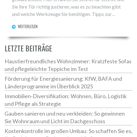
Sie Ihre Tür richtig justieren, was es zu beachten gibt
und welche Werkzeuge Sie benötigen. Tipps zur
regelmäßigen Wartung und interessante Fakten rund
WEITERLESEN
um Brandschutztüren werden ebenfalls beleuchtet.
LETZTE BEITRÄGE
Haustierfreundliches Wohnzimmer: Kratzfeste Sofas
und pflegeleichte Teppiche im Test
Förderung für Energiesanierung: KfW, BAFA und
Länderprogramme im Überblick 2025
Immobilien-Diversifikation: Wohnen, Büro, Logistik
und Pflege als Strategie
Gauben sanieren und neu verkleiden: So gewinnen
Sie Wohnraum und Licht im Dachgeschoss
Kostenkontrolle im großen Umbau: So schaffen Sie es,