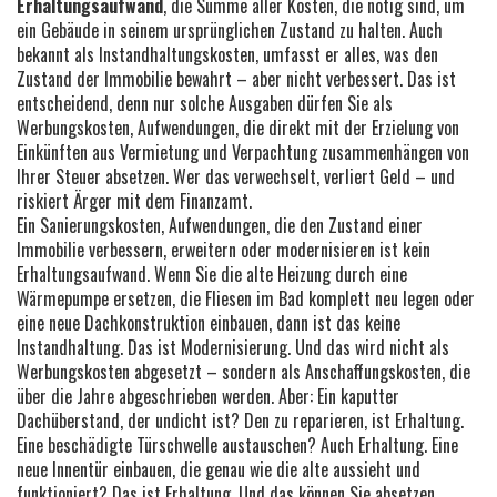
Erhaltungsaufwand
,
die Summe aller Kosten, die nötig sind, um
ein Gebäude in seinem ursprünglichen Zustand zu halten
. Auch
bekannt als
Instandhaltungskosten
, umfasst er alles, was den
Zustand der Immobilie bewahrt – aber nicht verbessert. Das ist
entscheidend, denn nur solche Ausgaben dürfen Sie als
Werbungskosten
,
Aufwendungen, die direkt mit der Erzielung von
Einkünften aus Vermietung und Verpachtung zusammenhängen
von
Ihrer Steuer absetzen. Wer das verwechselt, verliert Geld – und
riskiert Ärger mit dem Finanzamt.
Ein
Sanierungskosten
,
Aufwendungen, die den Zustand einer
Immobilie verbessern, erweitern oder modernisieren
ist kein
Erhaltungsaufwand. Wenn Sie die alte Heizung durch eine
Wärmepumpe ersetzen, die Fliesen im Bad komplett neu legen oder
eine neue Dachkonstruktion einbauen, dann ist das keine
Instandhaltung. Das ist Modernisierung. Und das wird nicht als
Werbungskosten abgesetzt – sondern als Anschaffungskosten, die
über die Jahre abgeschrieben werden. Aber: Ein kaputter
Dachüberstand, der undicht ist? Den zu reparieren, ist Erhaltung.
Eine beschädigte Türschwelle austauschen? Auch Erhaltung. Eine
neue Innentür einbauen, die genau wie die alte aussieht und
funktioniert? Das ist Erhaltung. Und das können Sie absetzen.