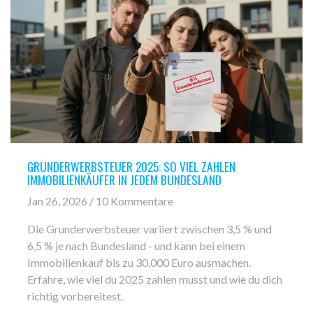
GRUNDERWERBSTEUER 2025: SO VIEL ZAHLEN
IMMOBILIENKÄUFER IN JEDEM BUNDESLAND
Jan 26, 2026 / 10 Kommentare
Die Grunderwerbsteuer variiert zwischen 3,5 % und
6,5 % je nach Bundesland - und kann bei einem
Immobilienkauf bis zu 30.000 Euro ausmachen.
Erfahre, wie viel du 2025 zahlen musst und wie du dich
richtig vorbereitest.