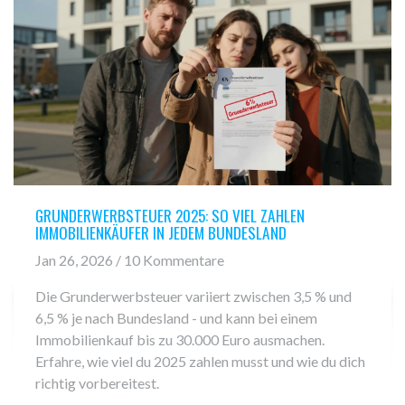
GRUNDERWERBSTEUER 2025: SO VIEL ZAHLEN
IMMOBILIENKÄUFER IN JEDEM BUNDESLAND
Jan 26, 2026 / 10 Kommentare
Die Grunderwerbsteuer variiert zwischen 3,5 % und
6,5 % je nach Bundesland - und kann bei einem
Immobilienkauf bis zu 30.000 Euro ausmachen.
Erfahre, wie viel du 2025 zahlen musst und wie du dich
richtig vorbereitest.