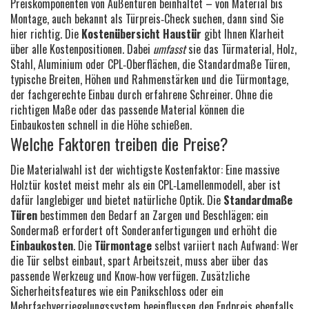
Preiskomponenten von Außentüren beinhaltet – von Material bis
Montage
, auch bekannt als
Türpreis‑Check
suchen, dann sind Sie
hier richtig. Die
Kostenübersicht Haustür
gibt Ihnen Klarheit
über alle Kostenpositionen. Dabei
umfasst
sie das
Türmaterial
,
Holz,
Stahl, Aluminium oder CPL‑Oberflächen
, die
Standardmaße Türen
,
typische Breiten, Höhen und Rahmenstärken
und die
Türmontage
,
der fachgerechte Einbau durch erfahrene Schreiner
. Ohne die
richtigen Maße oder das passende Material können die
Einbaukosten schnell in die Höhe schießen.
Welche Faktoren treiben die Preise?
Die Materialwahl ist der wichtigste Kostenfaktor: Eine massive
Holztür kostet meist mehr als ein CPL‑Lamellenmodell, aber ist
dafür langlebiger und bietet natürliche Optik. Die
Standardmaße
Türen
bestimmen den Bedarf an Zargen und Beschlägen; ein
Sondermaß erfordert oft Sonderanfertigungen und erhöht die
Einbaukosten
. Die
Türmontage
selbst variiert nach Aufwand: Wer
die Tür selbst einbaut, spart Arbeitszeit, muss aber über das
passende Werkzeug und Know‑how verfügen. Zusätzliche
Sicherheitsfeatures wie ein Panikschloss oder ein
Mehrfachverriegelungssystem beeinflussen den Endpreis ebenfalls.