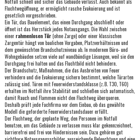
Notfall schnell und sicher das Gebäude verlässt
. Auch bekannt als
Fluchtwegöffnung
, er
ermöglicht rasche Evakuierung und ist
gesetzlich vorgeschrieben
.
Ein
Tür
,
das Bauelement, das einen Durchgang abschließt oder
öffnet
ist das Herzstück jedes Notausgangs. Die Wahl zwischen
einer
rahmenlosen Tür
(ohne Zarge) oder einer klassischen
Zargentür hängt von baulichen Vorgaben, Platzverhältnissen und
dem gewünschten Brandschutzniveau ab. In modernen Büro‑ und
Wohngebäuden setzen viele auf wandbündige Lösungen, weil sie den
Durchgang frei halten und das Fluchtbild nicht behindern.
Der
Brandschutz
,
Maßnahmen, die das Ausbreiten von Feuer
verhindern und die Evakuierung sichern
bestimmt, welche Türarten
zulässig sind. Türen mit Feuerwiderstandsklasse (z. B. T30, T60)
erhalten im Notfall ihre Stabilität und schließen sich automatisch,
damit Rauch und Flammen nicht den Fluchtweg überqueren.
Deshalb prüft jede Fachfirma vor dem Einbau, ob das gewählte
Modell die geforderte Feuerwiderstandsdauer erfüllt.
Der
Fluchtweg
,
der geplante Weg, den Personen im Notfall
benutzen, um das Gebäude zu verlassen
muss klar gekennzeichnet,
barrierefrei und frei von Hindernissen sein. Dazu gehören gut
sichtbare Notausgangsschilder, ausreichende Beleuchtung und eine