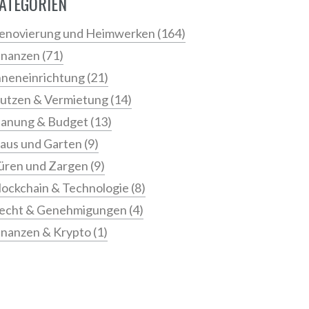
ATEGORIEN
enovierung und Heimwerken
(164)
inanzen
(71)
nneneinrichtung
(21)
utzen & Vermietung
(14)
lanung & Budget
(13)
aus und Garten
(9)
üren und Zargen
(9)
lockchain & Technologie
(8)
echt & Genehmigungen
(4)
inanzen & Krypto
(1)