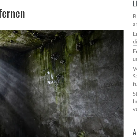
L
fernen
B
a
E
d
F
u
V
S
f
S
I
v
A