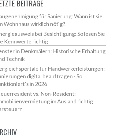
ETZTE BEITRÄGE
augenehmigung für Sanierung: Wann ist sie
m Wohnhaus wirklich nötig?
nergieausweis bei Besichtigung: So lesen Sie
ie Kennwerte richtig
enster in Denkmälern: Historische Erhaltung
nd Technik
ergleichsportale für Handwerkerleistungen:
anierungen digital beauftragen - So
unktioniert’s in 2026
teuerresident vs. Non-Resident:
mmobilienvermietung im Ausland richtig
ersteuern
RCHIV