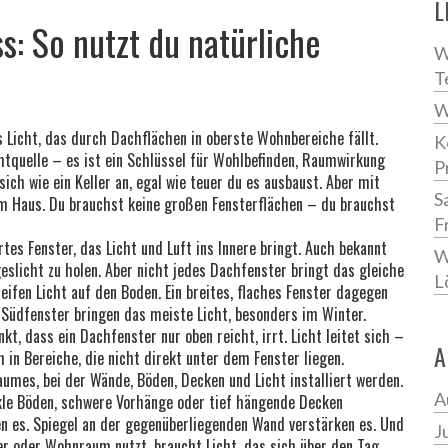
L
s: So nutzt du natürliche
W
T
W
s Licht, das durch Dachflächen in oberste Wohnbereiche fällt
.
K
ichtquelle – es ist ein Schlüssel für Wohlbefinden, Raumwirkung
P
ich wie ein Keller an, egal wie teuer du es ausbaust. Aber mit
S
m Haus. Du brauchst keine großen Fensterflächen – du brauchst
F
rtes Fenster, das Licht und Luft ins Innere bringt
. Auch bekannt
W
eslicht zu holen.
Aber nicht jedes Dachfenster bringt das gleiche
L
reifen Licht auf den Boden. Ein breites, flaches Fenster dagegen
 Südfenster bringen das meiste Licht, besonders im Winter.
kt, dass ein Dachfenster nur oben reicht, irrt. Licht leitet sich –
A
in Bereiche, die nicht direkt unter dem Fenster liegen.
umes, bei der Wände, Böden, Decken und Licht installiert werden
.
A
kle Böden, schwere Vorhänge oder tief hängende Decken
ren es. Spiegel an der gegenüberliegenden Wand verstärken es. Und
J
r oder Wohnraum nutzt, braucht Licht, das sich über den Tag