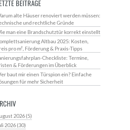
ETZTE BEITRÄGE
arum alte Häuser renoviert werden müssen:
echnische und rechtliche Gründe
ie man eine Brandschutztür korrekt einstellt
omplettsanierung Altbau 2025: Kosten,
reis pro m², Förderung & Praxis-Tipps
anierungsfahrplan-Checkliste: Termine,
risten & Förderungen im Überblick
er baut mir einen Türspion ein? Einfache
ösungen für mehr Sicherheit
RCHIV
ugust 2026
(5)
uli 2026
(30)