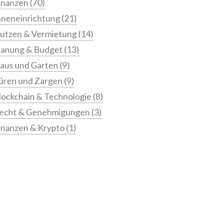
inanzen
(70)
nneneinrichtung
(21)
utzen & Vermietung
(14)
lanung & Budget
(13)
aus und Garten
(9)
üren und Zargen
(9)
lockchain & Technologie
(8)
echt & Genehmigungen
(3)
inanzen & Krypto
(1)