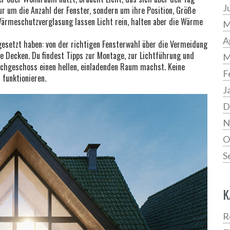
J
ur um die Anzahl der Fenster, sondern um ihre Position, Größe
ärmeschutzverglasung lassen Licht rein, halten aber die Wärme
M
A
gesetzt haben: von der richtigen Fensterwahl über die Vermeidung
ge Decken. Du findest Tipps zur Montage, zur Lichtführung und
M
Dachgeschoss einen hellen, einladenden Raum machst. Keine
F
 funktionieren.
J
D
N
O
S
K
R