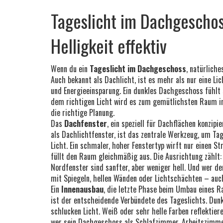
Tageslicht im Dachgeschos
Helligkeit effektiv
Wenn du ein
Tageslicht im Dachgeschoss
,
natürliche
Auch bekannt als
Dachlicht
, ist es mehr als nur eine L
und Energieeinsparung.
Ein dunkles Dachgeschoss fühlt s
dem richtigen Licht wird es zum gemütlichsten Raum i
die richtige Planung.
Das
Dachfenster
,
ein speziell für Dachflächen konzipie
als
Dachlichtfenster
, ist das zentrale Werkzeug, um Tag
Licht. Ein schmaler, hoher Fenstertyp wirft nur einen St
füllt den Raum gleichmäßig aus. Die Ausrichtung zählt:
Nordfenster sind sanfter, aber weniger hell. Und wer den
mit Spiegeln, hellen Wänden oder Lichtschächten – auch 
Ein
Innenausbau
,
die letzte Phase beim Umbau eines Ra
ist der entscheidende Verbündete des Tageslichts. Dun
schlucken Licht. Weiß oder sehr helle Farben reflektie
wer sein Dachgeschoss als Schlafzimmer, Arbeitszimme