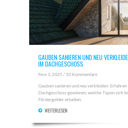
GAUBEN SANIEREN UND NEU VERKLEID
IM DACHGESCHOSS
Nov 1, 2025 / 10 Kommentare
Gauben sanieren und neu verkleiden: Erfahren 
Dachgeschoss gewinnen, welche Typen sich loh
Fördergelder erhalten.
WEITERLESEN