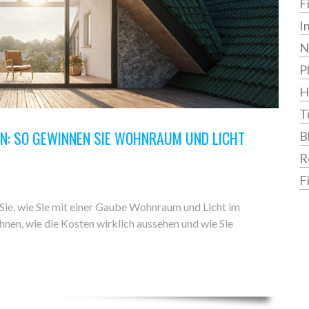
F
I
N
P
H
T
EN: SO GEWINNEN SIE WOHNRAUM UND LICHT
B
R
F
Sie, wie Sie mit einer Gaube Wohnraum und Licht im
nen, wie die Kosten wirklich aussehen und wie Sie