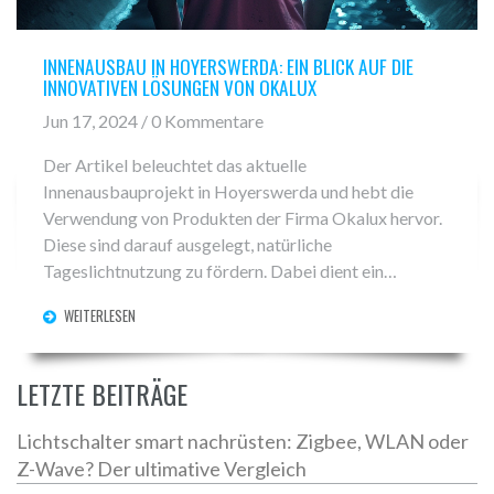
INNENAUSBAU IN HOYERSWERDA: EIN BLICK AUF DIE
INNOVATIVEN LÖSUNGEN VON OKALUX
Jun 17, 2024 / 0 Kommentare
Der Artikel beleuchtet das aktuelle
Innenausbauprojekt in Hoyerswerda und hebt die
Verwendung von Produkten der Firma Okalux hervor.
Diese sind darauf ausgelegt, natürliche
Tageslichtnutzung zu fördern. Dabei dient ein
frühlingshafter Tag im Lausitzbad Hoyerswerda als
WEITERLESEN
Beispiel für die Effektivität dieser Produkte.
LETZTE BEITRÄGE
Lichtschalter smart nachrüsten: Zigbee, WLAN oder
Z-Wave? Der ultimative Vergleich