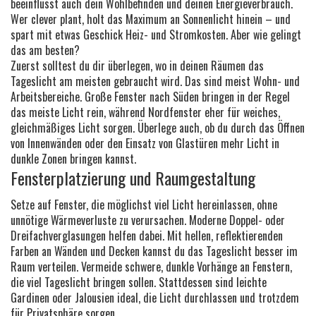
beeinflusst auch dein Wohlbefinden und deinen Energieverbrauch.
Wer clever plant, holt das Maximum an Sonnenlicht hinein – und
spart mit etwas Geschick Heiz- und Stromkosten. Aber wie gelingt
das am besten?
Zuerst solltest du dir überlegen, wo in deinen Räumen das
Tageslicht am meisten gebraucht wird. Das sind meist Wohn- und
Arbeitsbereiche. Große Fenster nach Süden bringen in der Regel
das meiste Licht rein, während Nordfenster eher für weiches,
gleichmäßiges Licht sorgen. Überlege auch, ob du durch das Öffnen
von Innenwänden oder den Einsatz von Glastüren mehr Licht in
dunkle Zonen bringen kannst.
Fensterplatzierung und Raumgestaltung
Setze auf Fenster, die möglichst viel Licht hereinlassen, ohne
unnötige Wärmeverluste zu verursachen. Moderne Doppel- oder
Dreifachverglasungen helfen dabei. Mit hellen, reflektierenden
Farben an Wänden und Decken kannst du das Tageslicht besser im
Raum verteilen. Vermeide schwere, dunkle Vorhänge an Fenstern,
die viel Tageslicht bringen sollen. Stattdessen sind leichte
Gardinen oder Jalousien ideal, die Licht durchlassen und trotzdem
für Privatsphäre sorgen.