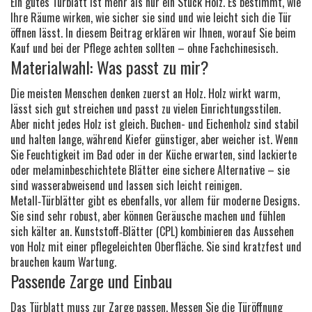
Ein gutes Türblatt ist mehr als nur ein Stück Holz. Es bestimmt, wie
Ihre Räume wirken, wie sicher sie sind und wie leicht sich die Tür
öffnen lässt. In diesem Beitrag erklären wir Ihnen, worauf Sie beim
Kauf und bei der Pflege achten sollten – ohne Fachchinesisch.
Materialwahl: Was passt zu mir?
Die meisten Menschen denken zuerst an Holz. Holz wirkt warm,
lässt sich gut streichen und passt zu vielen Einrichtungsstilen.
Aber nicht jedes Holz ist gleich. Buchen- und Eichenholz sind stabil
und halten lange, während Kiefer günstiger, aber weicher ist. Wenn
Sie Feuchtigkeit im Bad oder in der Küche erwarten, sind lackierte
oder melaminbeschichtete Blätter eine sichere Alternative – sie
sind wasserabweisend und lassen sich leicht reinigen.
Metall‑Türblätter gibt es ebenfalls, vor allem für moderne Designs.
Sie sind sehr robust, aber können Geräusche machen und fühlen
sich kälter an. Kunststoff‑Blätter (CPL) kombinieren das Aussehen
von Holz mit einer pflegeleichten Oberfläche. Sie sind kratzfest und
brauchen kaum Wartung.
Passende Zarge und Einbau
Das Türblatt muss zur Zarge passen. Messen Sie die Türöffnung