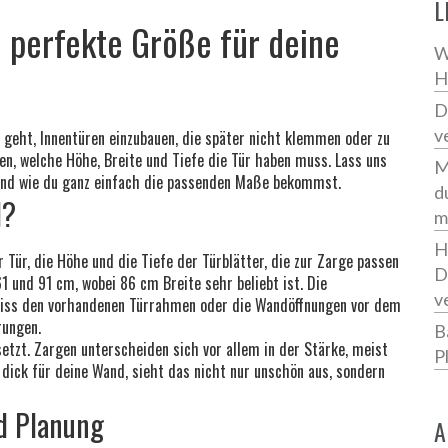
L
e perfekte Größe für deine
W
H
D
v
geht, Innentüren einzubauen, die später nicht klemmen oder zu
sen, welche Höhe, Breite und Tiefe die Tür haben muss. Lass uns
M
und wie du ganz einfach die passenden Maße bekommst.
d
d?
m
H
 Tür, die Höhe und die Tiefe der Türblätter, die zur Zarge passen
D
 und 91 cm, wobei 86 cm Breite sehr beliebt ist. Die
v
 Miss den vorhandenen Türrahmen oder die Wandöffnungen vor dem
rungen.
B
setzt. Zargen unterscheiden sich vor allem in der Stärke, meist
P
dick für deine Wand, sieht das nicht nur unschön aus, sondern
nd Planung
A