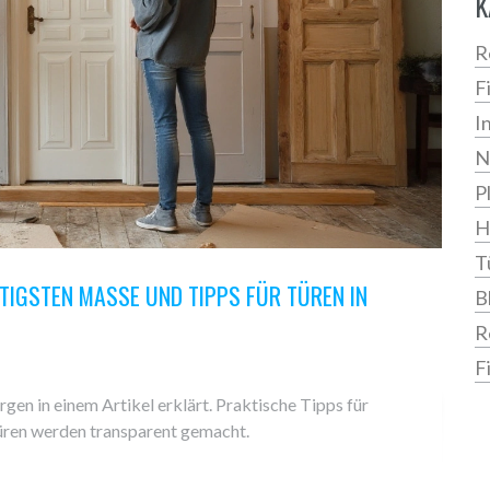
K
R
F
I
N
P
H
T
IGSTEN MASSE UND TIPPS FÜR TÜREN IN HA
B
R
F
en in einem Artikel erklärt. Praktische Tipps für
ren werden transparent gemacht.