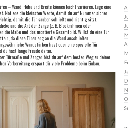
en – Wand, Höhe und Breite können leicht variieren. Lege eine
A
st. Notiere die kleinsten Werte, damit du auf Nummer sicher
J
chtig, damit die Tür sauber schließt und richtig sitzt.
dicke und die Art der Zarge (z. B. Blockrahmen oder
J
en die Maße und das montierte Gesamtbild. Willst du eine Tür
M
teln, da diese Türen eng an die Wand anschließen.
A
ungewöhnliche Wandstärken hast oder eine spezielle Tür
 du hast lange Freude daran.
M
ber Türmaße und Zargen bist du auf dem besten Weg zu deiner
F
chen Vorbereitung erspart dir viele Probleme beim Einbau.
J
D
N
O
S