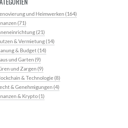
ATEGORIEN
enovierung und Heimwerken
(164)
inanzen
(71)
nneneinrichtung
(21)
utzen & Vermietung
(14)
lanung & Budget
(14)
aus und Garten
(9)
üren und Zargen
(9)
lockchain & Technologie
(8)
echt & Genehmigungen
(4)
inanzen & Krypto
(1)