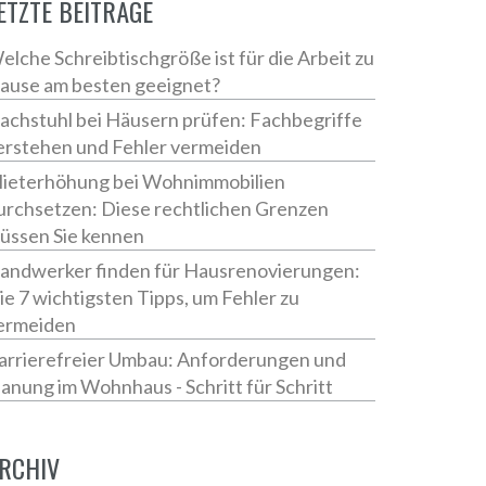
ETZTE BEITRÄGE
elche Schreibtischgröße ist für die Arbeit zu
ause am besten geeignet?
achstuhl bei Häusern prüfen: Fachbegriffe
erstehen und Fehler vermeiden
ieterhöhung bei Wohnimmobilien
urchsetzen: Diese rechtlichen Grenzen
üssen Sie kennen
andwerker finden für Hausrenovierungen:
ie 7 wichtigsten Tipps, um Fehler zu
ermeiden
arrierefreier Umbau: Anforderungen und
lanung im Wohnhaus - Schritt für Schritt
RCHIV