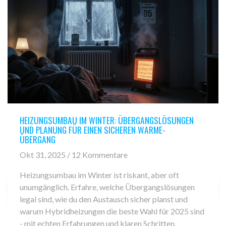
HEIZUNGSUMBAU IM WINTER: ÜBERGANGSLÖSUNGEN
UND PLANUNG FÜR EINEN SICHEREN WARME-
ÜBERGANG
Okt 31, 2025 / 12 Kommentare
Heizungsumbau im Winter ist riskant, aber oft
unumgänglich. Erfahre, welche Übergangslösungen
legal sind, wie du den Austausch sicher planst und
warum Hybridheizungen die beste Wahl für 2025 sind
- mit echten Erfahrungen und klaren Schritten.