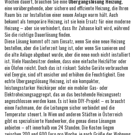
Wochen dauert, brauchen Sie eine
Übergangslösung Heizung
,
eine vorübergehende, aber sichere und effiziente Heizung, die Ihren
Raum bis zur Installation einer neuen Anlage warm hält
. Auch
bekannt als
temporäre Heizung
, ist sie kein Ersatz für eine moderne
Heizung – aber sie verhindert, dass Ihr Zuhause kalt wird, während
Sie die richtige Dauerlösung finden.
Diese Lösung kommt oft zum Einsatz, wenn Sie eine neue Heizung
bestellen, aber die Lieferzeit lang ist, oder wenn Sie sanieren und
die alte Anlage abgebaut wurde, aber die neue noch nicht installiert
ist. Viele Hausbesitzer denken, dass eine einfache Heizlüfter oder
ein Ölofen reicht. Doch das ist riskant: Solche Geräte verbrauchen
viel Energie, sind oft unsicher und erhöhen die Feuchtigkeit. Eine
echte
Übergangslösung Heizung
,
ist ein kompakter,
leistungsstarker Heizkörper oder ein mobiler Gas- oder
Elektroheizungsaggregat, das an das bestehende Heizungsnetz
angeschlossen werden kann
. Es ist kein DIY-Projekt – es braucht
einen Fachmann, der die Leitungen sicher verbindet und die
Temperatur steuert.
In Wien und anderen Städten in Österreich
gibt es spezialisierte Handwerker, die genau diese Lösungen
anbieten – oft innerhalb von 24 Stunden. Die Kosten liegen
zwischen 200 und 600 Euro pro Woche, je nach Größe der Wohnung