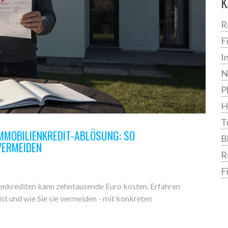
K
R
F
I
N
P
H
T
MMOBILIENKREDIT-ABLÖSUNG: SO
B
 VERMEIDEN
R
F
enkrediten kann zehntausende Euro kosten. Erfahren
ist und wie Sie sie vermeiden - mit konkreten