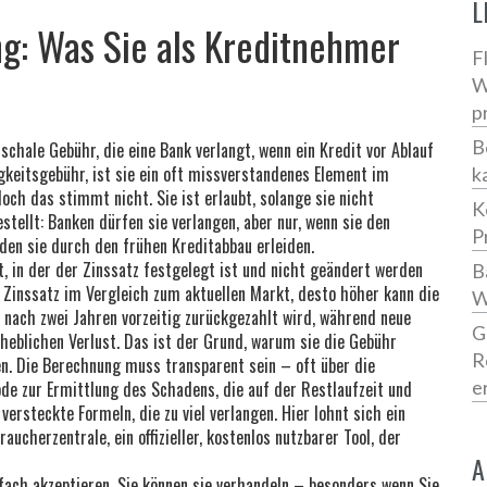
L
ng: Was Sie als Kreditnehmer
F
W
p
B
uschale Gebühr, die eine Bank verlangt, wenn ein Kredit vor Ablauf
igkeitsgebühr
, ist sie ein oft missverstandenes Element im
k
och das stimmt nicht. Sie ist erlaubt, solange sie nicht
K
tellt: Banken dürfen sie verlangen, aber nur, wenn sie den
P
den sie durch den frühen Kreditabbau erleiden.
t, in der der Zinssatz festgelegt ist und nicht geändert werden
B
Zinssatz im Vergleich zum aktuellen Markt, desto höher kann die
W
r nach zwei Jahren vorzeitig zurückgezahlt wird, während neue
G
rheblichen Verlust. Das ist der Grund, warum sie die Gebühr
R
en. Die Berechnung muss transparent sein – oft über die
e
de zur Ermittlung des Schadens, die auf der Restlaufzeit und
versteckte Formeln, die zu viel verlangen. Hier lohnt sich ein
raucherzentrale
,
ein offizieller, kostenlos nutzbarer Tool, der
A
nfach akzeptieren. Sie können sie verhandeln – besonders wenn Sie