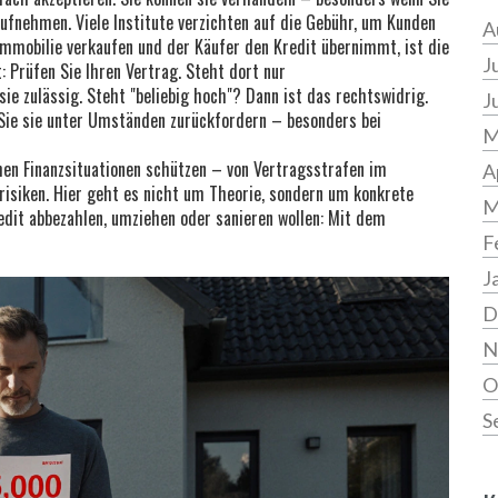
aufnehmen. Viele Institute verzichten auf die Gebühr, um Kunden
A
 Immobilie verkaufen und der Käufer den Kredit übernimmt, ist die
J
t: Prüfen Sie Ihren Vertrag. Steht dort nur
ie zulässig. Steht "beliebig hoch"? Dann ist das rechtswidrig.
J
 Sie sie unter Umständen zurückfordern – besonders bei
M
ichen Finanzsituationen schützen – von Vertragsstrafen im
A
risiken. Hier geht es nicht um Theorie, sondern um konkrete
M
redit abbezahlen, umziehen oder sanieren wollen: Mit dem
F
J
D
N
O
S