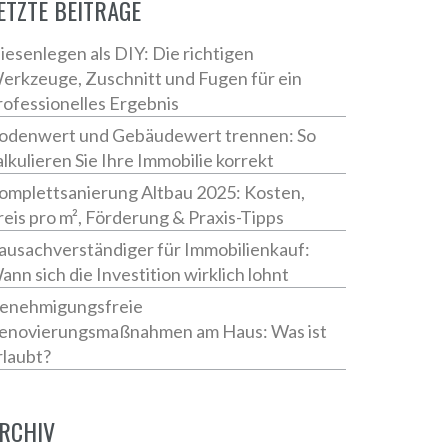
ETZTE BEITRÄGE
liesenlegen als DIY: Die richtigen
erkzeuge, Zuschnitt und Fugen für ein
rofessionelles Ergebnis
odenwert und Gebäudewert trennen: So
alkulieren Sie Ihre Immobilie korrekt
omplettsanierung Altbau 2025: Kosten,
reis pro m², Förderung & Praxis-Tipps
ausachverständiger für Immobilienkauf:
ann sich die Investition wirklich lohnt
enehmigungsfreie
enovierungsmaßnahmen am Haus: Was ist
rlaubt?
RCHIV