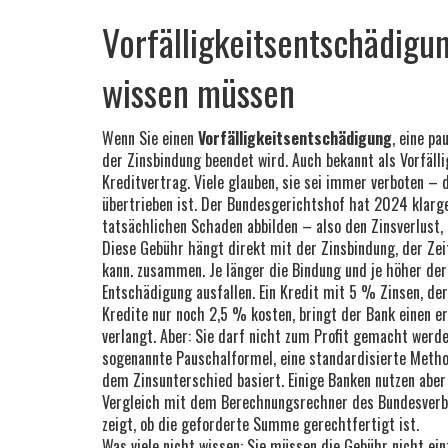
Vorfälligkeitsentschädigu
wissen müssen
Wenn Sie einen
Vorfälligkeitsentschädigung
,
eine pa
der Zinsbindung beendet wird
. Auch bekannt als
Vorfäll
Kreditvertrag.
Viele glauben, sie sei immer verboten – d
übertrieben ist. Der Bundesgerichtshof hat 2024 klarges
tatsächlichen Schaden abbilden – also den Zinsverlust, 
Diese Gebühr hängt direkt mit der
Zinsbindung
,
der Zei
kann
.
zusammen. Je länger die Bindung und je höher der 
Entschädigung ausfallen. Ein Kredit mit 5 % Zinsen, de
Kredite nur noch 2,5 % kosten, bringt der Bank einen e
verlangt. Aber: Sie darf nicht zum Profit gemacht werd
sogenannte
Pauschalformel
,
eine standardisierte Metho
dem Zinsunterschied basiert
.
Einige Banken nutzen aber 
Vergleich mit dem
Berechnungsrechner des Bundesverb
zeigt, ob die geforderte Summe gerechtfertigt ist
.
Was viele nicht wissen: Sie müssen die Gebühr nicht ei