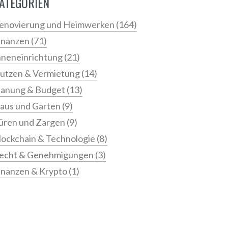
ATEGORIEN
enovierung und Heimwerken
(164)
inanzen
(71)
nneneinrichtung
(21)
utzen & Vermietung
(14)
lanung & Budget
(13)
aus und Garten
(9)
üren und Zargen
(9)
lockchain & Technologie
(8)
echt & Genehmigungen
(3)
inanzen & Krypto
(1)