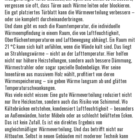
vergessen sie oft, dass Türen auch Wärme leiten oder blockieren.
Ein gut platziertes Türblatt kann die Wärmeverteilung verbessern –
oder sie komplett durcheinanderbringen.
Und dann gibt es noch die
Raumtemperatur
,
die individuelle
Wärmeempfindung in einem Raum, die von Luftfeuchtigkeit,
Oberflächentemperaturen und Luftbewegung abhängt
. Ein Raum mit
21 °C kann sich kalt anfühlen, wenn die Wände kalt sind. Das liegt
an Strahlungswärme – nicht an der Lufttemperatur. Hier helfen
nicht nur höhere Heizstellungen, sondern auch bessere Dämmung,
Wärmestrahler oder sogar spezielle Bodenbeläge. Wer seine
Innentüren aus massivem Holz wählt, profitiert von deren
Wärmespeicherung – sie geben Wärme langsam ab und glätten
Temperaturschwankungen.
Was viele nicht wissen: Eine gute Wärmeverteilung reduziert nicht
nur Ihre Heizkosten, sondern auch das Risiko von Schimmel. Wo
Kältebrücken entstehen, kondensiert Luftfeuchtigkeit – besonders
an Außenwänden, hinter Möbeln oder an schlecht belüfteten Ecken.
Das ist kein Zufall. Es ist ein direktes Ergebnis von
ungleichmäßiger Wärmeverteilung. Und das betrifft nicht nur
Altbauten. Selbst in neuen Gebäuden mit moderner Technik kann