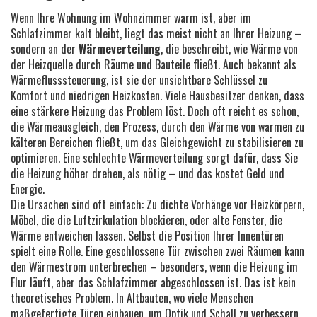
Wenn Ihre Wohnung im Wohnzimmer warm ist, aber im
Schlafzimmer kalt bleibt, liegt das meist nicht an Ihrer Heizung –
sondern an der
Wärmeverteilung
,
die beschreibt, wie Wärme von
der Heizquelle durch Räume und Bauteile fließt
. Auch bekannt als
Wärmeflusssteuerung
, ist sie der unsichtbare Schlüssel zu
Komfort und niedrigen Heizkosten.
Viele Hausbesitzer denken, dass
eine stärkere Heizung das Problem löst. Doch oft reicht es schon,
die
Wärmeausgleich
,
den Prozess, durch den Wärme von warmen zu
kälteren Bereichen fließt, um das Gleichgewicht zu stabilisieren
zu
optimieren. Eine schlechte Wärmeverteilung sorgt dafür, dass Sie
die Heizung höher drehen, als nötig – und das kostet Geld und
Energie.
Die Ursachen sind oft einfach: Zu dichte Vorhänge vor Heizkörpern,
Möbel, die die Luftzirkulation blockieren, oder alte Fenster, die
Wärme entweichen lassen. Selbst die Position Ihrer Innentüren
spielt eine Rolle. Eine geschlossene Tür zwischen zwei Räumen kann
den Wärmestrom unterbrechen – besonders, wenn die Heizung im
Flur läuft, aber das Schlafzimmer abgeschlossen ist. Das ist kein
theoretisches Problem. In Altbauten, wo viele Menschen
maßgefertigte Türen einbauen, um Optik und Schall zu verbessern,