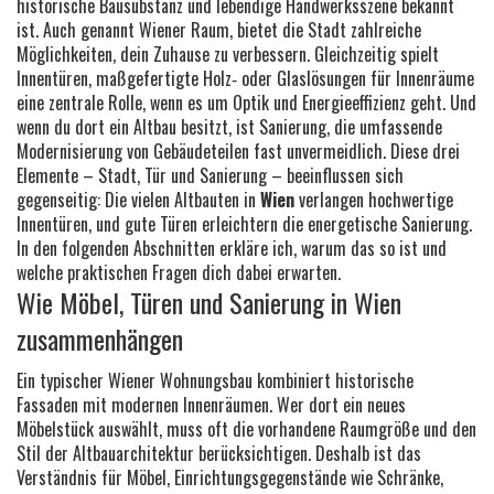
historische Bausubstanz und lebendige Handwerksszene bekannt
ist
. Auch genannt
Wiener Raum
, bietet die Stadt zahlreiche
Möglichkeiten, dein Zuhause zu verbessern. Gleichzeitig spielt
Innentüren
,
maßgefertigte Holz‑ oder Glaslösungen für Innenräume
eine zentrale Rolle, wenn es um Optik und Energieeffizienz geht. Und
wenn du dort ein Altbau besitzt, ist
Sanierung
,
die umfassende
Modernisierung von Gebäude­teilen
fast unvermeidlich. Diese drei
Elemente – Stadt, Tür und Sanierung – beeinflussen sich
gegenseitig: Die vielen Altbauten in
Wien
verlangen hochwertige
Innentüren, und gute Türen erleichtern die energetische Sanierung.
In den folgenden Abschnitten erkläre ich, warum das so ist und
welche praktischen Fragen dich dabei erwarten.
Wie Möbel, Türen und Sanierung in Wien
zusammenhängen
Ein typischer Wiener Wohnungsbau kombiniert historische
Fassaden mit modernen Innenräumen. Wer dort ein neues
Möbelstück auswählt, muss oft die vorhandene Raumgröße und den
Stil der Altbau­architektur berücksichtigen. Deshalb ist das
Verständnis für
Möbel
,
Einrichtungsgegenstände wie Schränke,