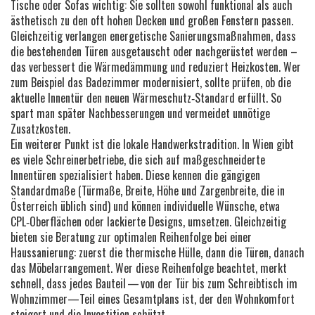
Tische oder Sofas
wichtig: Sie sollten sowohl funktional als auch
ästhetisch zu den oft hohen Decken und großen Fenstern passen.
Gleichzeitig verlangen energetische Sanierungsmaßnahmen, dass
die bestehenden Türen ausgetauscht oder nachgerüstet werden –
das verbessert die Wärmedämmung und reduziert Heizkosten. Wer
zum Beispiel das Badezimmer modernisiert, sollte prüfen, ob die
aktuelle Innentür den neuen Wärmeschutz‑Standard erfüllt. So
spart man später Nachbesserungen und vermeidet unnötige
Zusatzkosten.
Ein weiterer Punkt ist die lokale Handwerkstradition. In Wien gibt
es viele Schreinerbetriebe, die sich auf maßgeschneiderte
Innentüren spezialisiert haben. Diese kennen die gängigen
Standardmaße (
Türmaße
,
Breite, Höhe und Zargenbreite, die in
Österreich üblich sind
) und können individuelle Wünsche, etwa
CPL‑Oberflächen oder lackierte Designs, umsetzen. Gleichzeitig
bieten sie Beratung zur optimalen Reihenfolge bei einer
Haussanierung: zuerst die thermische Hülle, dann die Türen, danach
das Möbelarrangement. Wer diese Reihenfolge beachtet, merkt
schnell, dass jedes Bauteil — von der Tür bis zum Schreibtisch im
Wohnzimmer—Teil eines Gesamtplans ist, der den Wohnkomfort
steigert und die Investition schützt.