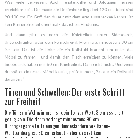
Was viele vergessen: Auch Fenstergriffe und Jalousien müssen
erreichbar sein. Die maximale Bedienhöhe liegt bei 120 cm, ideal sind
90-100 cm. Ein Griff, den du nur mit dem Arm ausstrecken kannst, ist
kein Barrierefreiheitsmerkmal - das ist ein Hindernis.
Und dann gibt es noch die Kniefreiheit unter Sideboards,
Unterschränken oder dem Fernsehregal. Hier muss mindestens 70 cm
frei sein. Das ist die Höhe, die ein Rollstuhl braucht, um unter das
Möbel zu fahren - und damit den Tisch erreichen zu können. Viele
Sideboards haben nur 60 cm Kniefreiheit. Das reicht nicht. Und wenn
du später ein neues Möbel kaufst, prüfe immer: „Passt mein Rollstuhl
darunter?“
Türen und Schwellen: Der erste Schritt
zur Freiheit
Die Tür zum Wohnzimmer ist dein Tor zur Welt. Sie muss breit
genug sein. Die Norm verlangt mindestens 90 cm
Durchgangsbreite. In einigen Bundesländern wie Baden-
Württemberg ist 80 cm erlaubt - aber das ist kein