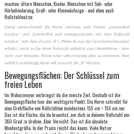
machen: ältere Menschen, Kinder, Menschen mit Seh- oder
Hörbehinderung, Groß- oder Kleinwüchsige - und eben auch
Rollstuhlnutzer.
Dabei unterscheidet die Norm zwischen zwei Stufen: „barrierefrei
nutzbar“ und „barrierefrei und uneingeschränkt mit dem Rollstuhl
nutzbar“ (mit dem Zusatz „R“). Wenn du nur die Grundanforderungen
erfüllst, reicht es für einen Rollstuhl vielleicht zum Hineinfahren - aber
nicht zum Wenden, Sitzen oder selbstständig alles zu erreichen. Wer
wirklich unabhängig leben will, braucht die „R“-Version.
Bewegungsflächen: Der Schlüssel zum
freien Leben
Im Wohnzimmer verbringst du die meiste Zeit. Deshalb ist die
Bewegungsfläche hier der wichtigste Punkt. Die Norm schreibt für
eine Drehfläche von Rollstühlen mindestens 155 cm × 155 cm vor.
Das ist die Fläche, die du brauchst, um dich in deinem Rollstuhl um
360 Grad zu drehen. Aber Vorsicht: Das ist die absolute
Mindestgröße. In der Praxis reicht das kaum. Viele Nutzer