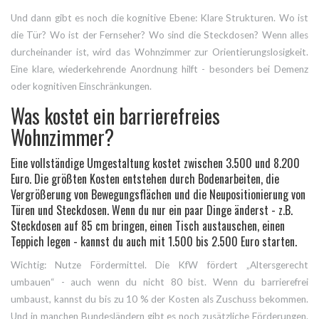
Und dann gibt es noch die kognitive Ebene: Klare Strukturen. Wo ist
die Tür? Wo ist der Fernseher? Wo sind die Steckdosen? Wenn alles
durcheinander ist, wird das Wohnzimmer zur Orientierungslosigkeit.
Eine klare, wiederkehrende Anordnung hilft - besonders bei Demenz
oder kognitiven Einschränkungen.
Was kostet ein barrierefreies
Wohnzimmer?
Eine vollständige Umgestaltung kostet zwischen 3.500 und 8.200
Euro. Die größten Kosten entstehen durch Bodenarbeiten, die
Vergrößerung von Bewegungsflächen und die Neupositionierung von
Türen und Steckdosen. Wenn du nur ein paar Dinge änderst - z.B.
Steckdosen auf 85 cm bringen, einen Tisch austauschen, einen
Teppich legen - kannst du auch mit 1.500 bis 2.500 Euro starten.
Wichtig: Nutze Fördermittel. Die KfW fördert „Altersgerecht
umbauen“ - auch wenn du nicht 80 bist. Wenn du barrierefrei
umbaust, kannst du bis zu 10 % der Kosten als Zuschuss bekommen.
Und in manchen Bundesländern gibt es noch zusätzliche Förderungen.