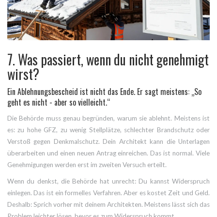
7. Was passiert, wenn du nicht genehmigt
wirst?
Ein Ablehnungsbescheid ist nicht das Ende. Er sagt meistens: „So
geht es nicht - aber so vielleicht.“
Die Behörde muss genau begründen, warum sie ablehnt. Meistens ist
es: zu hohe GFZ, zu wenig Stellplätze, schlechter Brandschutz oder
Verstoß gegen Denkmalschutz. Dein Architekt kann die Unterlagen
überarbeiten und einen neuen Antrag einreichen. Das ist normal. Viele
Genehmigungen werden erst im zweiten Versuch erteilt.
Wenn du denkst, die Behörde hat unrecht: Du kannst Widerspruch
einlegen. Das ist ein formelles Verfahren. Aber es kostet Zeit und Geld.
Deshalb: Sprich vorher mit deinem Architekten. Meistens lässt sich das
Problem leichter lösen, bevor es zum Widerspruch kommt.