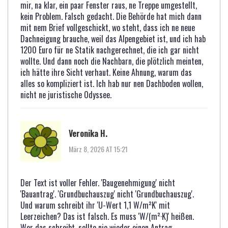
mir, na klar, ein paar Fenster raus, ne Treppe umgestellt,
kein Problem. Falsch gedacht. Die Behörde hat mich dann
mit nem Brief vollgeschickt, wo steht, dass ich ne neue
Dachneigung brauche, weil das Alpengebiet ist, und ich hab
1200 Euro für ne Statik nachgerechnet, die ich gar nicht
wollte. Und dann noch die Nachbarn, die plötzlich meinten,
ich hätte ihre Sicht verhaut. Keine Ahnung, warum das
alles so kompliziert ist. Ich hab nur nen Dachboden wollen,
nicht ne juristische Odyssee.
Veronika H.
März 8, 2026 AT 15:21
Der Text ist voller Fehler. 'Baugenehmigung' nicht
'Bauantrag'. 'Grundbuchauszug' nicht 'Grundbuchauszug'.
Und warum schreibt ihr 'U-Wert 1,1 W/m²K' mit
Leerzeichen? Das ist falsch. Es muss 'W/(m²·K)' heißen.
Wer das schreibt, sollte nie wieder einen Antrag