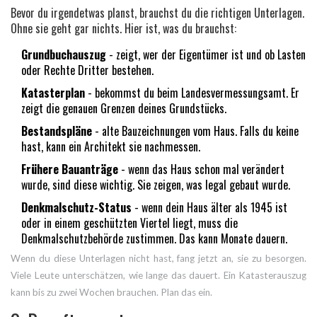
Bevor du irgendetwas planst, brauchst du die richtigen Unterlagen.
Ohne sie geht gar nichts. Hier ist, was du brauchst:
Grundbuchauszug
- zeigt, wer der Eigentümer ist und ob Lasten
oder Rechte Dritter bestehen.
Katasterplan
- bekommst du beim Landesvermessungsamt. Er
zeigt die genauen Grenzen deines Grundstücks.
Bestandspläne
- alte Bauzeichnungen vom Haus. Falls du keine
hast, kann ein Architekt sie nachmessen.
Frühere Bauanträge
- wenn das Haus schon mal verändert
wurde, sind diese wichtig. Sie zeigen, was legal gebaut wurde.
Denkmalschutz-Status
- wenn dein Haus älter als 1945 ist
oder in einem geschützten Viertel liegt, muss die
Denkmalschutzbehörde zustimmen. Das kann Monate dauern.
Wenn du diese Unterlagen nicht hast, fang jetzt an, sie zu besorgen.
Viele Leute unterschätzen, wie lange das dauert. Ein Katasterauszug
kann bis zu zwei Wochen brauchen. Plan das ein.