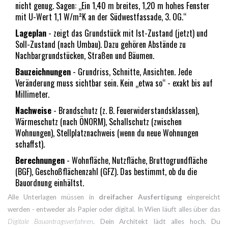
nicht genug. Sagen: „Ein 1,40 m breites, 1,20 m hohes Fenster
mit U-Wert 1,1 W/m²K an der Südwestfassade, 3. OG.“
Lageplan
- zeigt das Grundstück mit Ist-Zustand (jetzt) und
Soll-Zustand (nach Umbau). Dazu gehören Abstände zu
Nachbargrundstücken, Straßen und Bäumen.
Bauzeichnungen
- Grundriss, Schnitte, Ansichten. Jede
Veränderung muss sichtbar sein. Kein „etwa so“ - exakt bis auf
Millimeter.
Nachweise
- Brandschutz (z. B. Feuerwiderstandsklassen),
Wärmeschutz (nach ÖNORM), Schallschutz (zwischen
Wohnungen), Stellplatznachweis (wenn du neue Wohnungen
schaffst).
Berechnungen
- Wohnfläche, Nutzfläche, Bruttogrundfläche
(BGF), Geschoßflächenzahl (GFZ). Das bestimmt, ob du die
Bauordnung einhältst.
Alle Unterlagen müssen in
dreifacher Ausfertigung
eingereicht
werden - entweder als Papier oder digital. In Wien läuft alles über das
Digitale Bauantragsverfahren
. Dein Architekt lädt alles hoch. Du