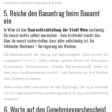
bekommst eine Bestätigung per E-Mail.
5. Reiche den Bauantrag beim Bauamt
ein
In Wien ist das
Baurechtsabteilung der Stadt Wien
zuständig.
Du musst nichts selbst einreichen - dein Architekt macht das.
Aber du musst sicherstellen, dass alles vollständig ist. Ein
fehlender Nachweis = Verzögerung um Wochen.
Die Behörde prüft den Antrag auf Vollständigkeit. Dann kommt die
sogenannte
Prüfphase
. Dabei werden andere Ämter mit einbezogen:
Brandschutz, Denkmalschutz, Umwelt, Wasserwirtschaft (wenn du
eine neue Kanalverbindung machst). Jede Behörde hat 4-6 Wochen
Zeit, Stellung zu nehmen.
Wenn etwas fehlt, bekommst du eine Rückfrage. Die muss innerhalb
von 14 Tagen beantwortet werden. Ignorierst du das, wird dein Antrag
abgelehnt.
6. Warte auf den Genehmigungsbescheid