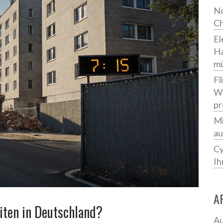
No
Ch
El
Ha
m
Fl
We
pr
Mi
au
Cy
Ih
A
iten in Deutschland?
Au