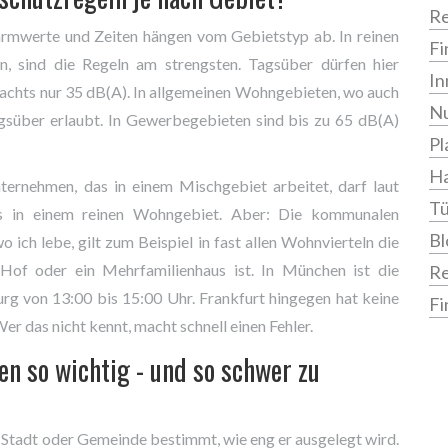
Re
 Lärmwerte und Zeiten hängen vom Gebietstyp ab. In reinen
Fi
 sind die Regeln am strengsten. Tagsüber dürfen hier
In
achts nur 35 dB(A). In allgemeinen Wohngebieten, wo auch
Nu
agsüber erlaubt. In Gewerbegebieten sind bis zu 65 dB(A)
Pl
Ha
ternehmen, das in einem Mischgebiet arbeitet, darf laut
Tü
s in einem reinen Wohngebiet. Aber: Die kommunalen
Bl
 ich lebe, gilt zum Beispiel in fast allen Wohnvierteln die
 Hof oder ein Mehrfamilienhaus ist. In München ist die
R
rg von 13:00 bis 15:00 Uhr. Frankfurt hingegen hat keine
Fi
er das nicht kennt, macht schnell einen Fehler.
 so wichtig - und so schwer zu
Stadt oder Gemeinde bestimmt, wie eng er ausgelegt wird.