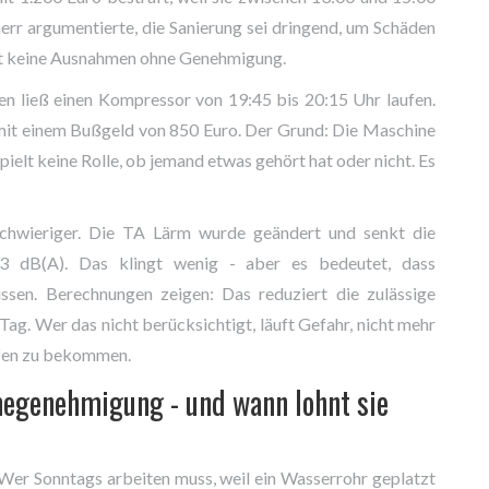
rr argumentierte, die Sanierung sei dringend, um Schäden
nnt keine Ausnahmen ohne Genehmigung.
en ließ einen Kompressor von 19:45 bis 20:15 Uhr laufen.
 mit einem Bußgeld von 850 Euro. Der Grund: Die Maschine
spielt keine Rolle, ob jemand etwas gehört hat oder nicht. Es
hwieriger. Die TA Lärm wurde geändert und senkt die
3 dB(A). Das klingt wenig - aber es bedeutet, dass
sen. Berechnungen zeigen: Das reduziert die zulässige
Tag. Wer das nicht berücksichtigt, läuft Gefahr, nicht mehr
rafen zu bekommen.
genehmigung - und wann lohnt sie
er Sonntags arbeiten muss, weil ein Wasserrohr geplatzt