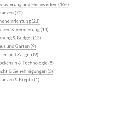
novierung und Heimwerken
(164)
nanzen
(70)
neneinrichtung
(21)
tzen & Vermietung
(14)
anung & Budget
(13)
us und Garten
(9)
ren und Zargen
(9)
ockchain & Technologie
(8)
echt & Genehmigungen
(3)
nanzen & Krypto
(1)