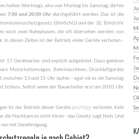
ten halten. Werktags, also von Montag bis Samstag, dürfen
Ju
chen
7:00 und 20:00 Uhr
durchgeführt werden. Das ist die
Ju
-Immissionsschutzgesetz (BImSchG) und der 32. BImSchV.
Ma
 es noch zwei Ruhephasen, die oft übersehen werden: von
Ap
r
. In diesen Zeiten ist der Betrieb vieler Geräte verboten -
M
Fe
V: 57 Gerätearten sind explizit aufgelistet. Dazu gehören
Ja
bare Motorkettensägen, Bohrmaschinen, Druckluftgeräte
D
t zwischen 13 und 15 Uhr laufen - egal ob es ein Samstag
st Schluss. Selbst wenn der Bauarbeiter erst um 20:01 Uhr
N
Ok
gen ist der Betrieb dieser Geräte
ganztägig
verboten. Kein
Se
n die Nachbarn es nicht hören - das Gesetz sagt Nein. Und
s nur mit Genehmigung.
K
schutzregeln je nach Gebiet?