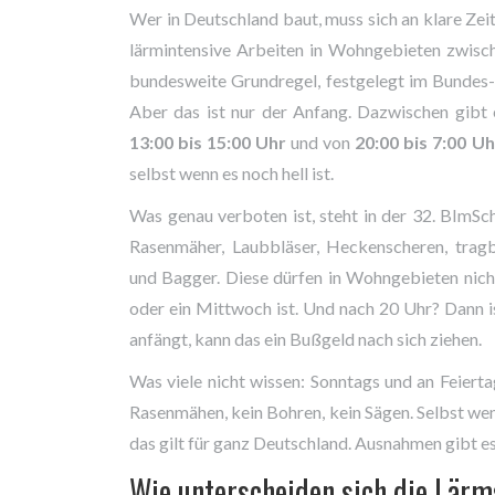
Wer in Deutschland baut, muss sich an klare Zei
lärmintensive Arbeiten in Wohngebieten zwis
bundesweite Grundregel, festgelegt im Bundes
Aber das ist nur der Anfang. Dazwischen gibt
13:00 bis 15:00 Uhr
und von
20:00 bis 7:00 Uh
selbst wenn es noch hell ist.
Was genau verboten ist, steht in der 32. BImSch
Rasenmäher, Laubbläser, Heckenscheren, trag
und Bagger. Diese dürfen in Wohngebieten nich
oder ein Mittwoch ist. Und nach 20 Uhr? Dann i
anfängt, kann das ein Bußgeld nach sich ziehen.
Was viele nicht wissen: Sonntags und an Feierta
Rasenmähen, kein Bohren, kein Sägen. Selbst wen
das gilt für ganz Deutschland. Ausnahmen gibt e
Wie unterscheiden sich die Lärm