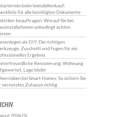
tartermin beim Immobilienkauf:
eckliste für alle benötigten Dokumente
ektriker beauftragen: Worauf Sie bei
usinstallationen unbedingt achten
üssen
iesenlegen als DIY: Die richtigen
rkzeuge, Zuschnitt und Fugen für ein
ofessionelles Ergebnis
eterfreundliche Renovierung: Wohnung
fgewertet, Lage bleibt
berrisiken bei Smart Homes: So sichern Sie
r vernetztes Zuhause richtig
RCHIV
gust 2026
(5)