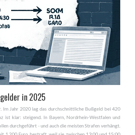
ßgelder in 2025
. Im Jahr 2020 lag das durchschnittliche Bußgeld bei 420
 ist klar: steigend. In Bayern, Nordrhein-Westfalen und
en durchgeführt - und auch die meisten Strafen verhängt.
it 1.200 Euro bestraft, weil sie zwischen 13:00 und 15:00