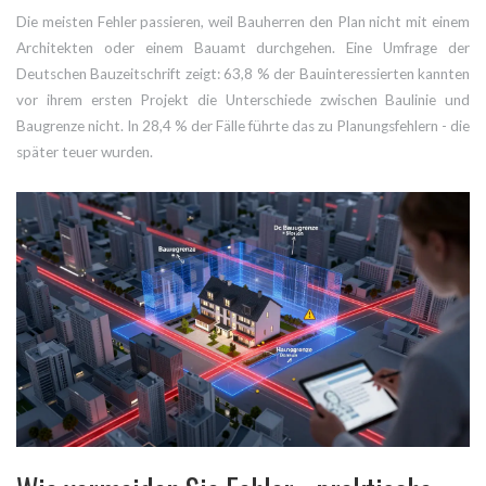
Die meisten Fehler passieren, weil Bauherren den Plan nicht mit einem
Architekten oder einem Bauamt durchgehen. Eine Umfrage der
Deutschen Bauzeitschrift zeigt: 63,8 % der Bauinteressierten kannten
vor ihrem ersten Projekt die Unterschiede zwischen Baulinie und
Baugrenze nicht. In 28,4 % der Fälle führte das zu Planungsfehlern - die
später teuer wurden.