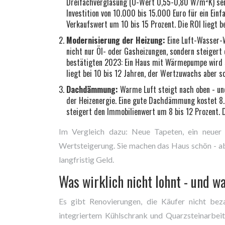
Dreifachverglasung (U-Wert 0,55-0,80 W/m²K) senk
Investition von 10.000 bis 15.000 Euro für ein Einf
Verkaufswert um 10 bis 15 Prozent. Die ROI liegt be
Modernisierung der Heizung:
Eine Luft-Wasser-W
nicht nur Öl- oder Gasheizungen, sondern steigert 
bestätigten 2023: Ein Haus mit Wärmepumpe wird sc
liegt bei 10 bis 12 Jahren, der Wertzuwachs aber s
Dachdämmung:
Warme Luft steigt nach oben - un
der Heizenergie. Eine gute Dachdämmung kostet 8.
steigert den Immobilienwert um 8 bis 12 Prozent. D
Im Vergleich dazu: Neue Tapeten, ein neuer
Wertsteigerung. Sie machen das Haus schön - abe
langfristig Geld.
Was wirklich nicht lohnt - und 
Es gibt Renovierungen, die Käufer nicht bez
integriertem Kühlschrank und Quarzsteinarbeit