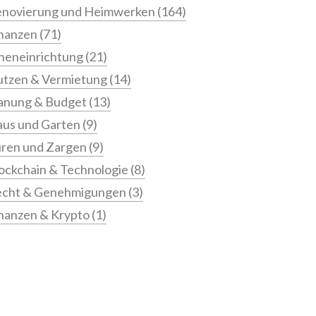
novierung und Heimwerken
(164)
nanzen
(71)
neneinrichtung
(21)
tzen & Vermietung
(14)
anung & Budget
(13)
us und Garten
(9)
ren und Zargen
(9)
ockchain & Technologie
(8)
echt & Genehmigungen
(3)
nanzen & Krypto
(1)