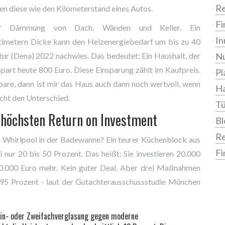
Re
en diese wie den Kilometerstand eines Autos.
Fi
g? Dämmung von Dach, Wänden und Keller. Ein
In
metern Dicke kann den Heizenergiebedarf um bis zu 40
ur (Dena) 2022 nachwies. Das bedeutet: Ein Haushalt, der
Nu
part heute 800 Euro. Diese Einsparung zählt im Kaufpreis.
Pl
pare, dann ist mir das Haus auch dann noch wertvoll, wenn
Ha
acht den Unterschied.
Tü
 höchsten Return on Investment
Bl
R
Ein Whirlpool in der Badewanne? Ein teurer Küchenblock aus
Fi
 nur 20 bis 50 Prozent. Das heißt: Sie investieren 20.000
0.000 Euro mehr. Kein guter Deal. Aber drei Maßnahmen
s 95 Prozent - laut der Gutachterausschussstudie München
Ein- oder Zweifachverglasung gegen moderne