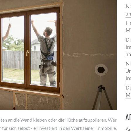
Na
un
Ha
Mi
Di
Im
na
Ni
Un
Im
Du
Mo
A
peten an die Wand kleben oder die Küche aufzupolieren. Wer
 für sich selbst - er investiert in den Wert seiner Immobilie.
Au