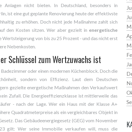
e Anlagen nicht bieten. In Deutschland, besonders in
Ju
n, ist eine gut geplante Renovierung heute der effektivste
Ju
hhaltig zu erhöhen. Doch nicht jede Maßnahme zahlt sich
Ma
auf den Kosten sitzen. Wer aber gezielt in
energetische
Ap
ne Wertsteigerung von bis zu 25 Prozent - und das nicht erst
M
gere Nebenkosten.
Fe
er Schlüssel zum Wertzuwachs ist
Ja
ue Badezimmer oder einen modernen Küchenblock. Doch die
D
hönheit, sondern von Effizienz. Laut dem Deutschen
N
eigern gezielte energetische Maßnahmen den Verkaufswert
Ok
ein Zufall. Die Energieeffizienzklasse ist mittlerweile das
Se
käufer - nach der Lage. Wer ein Haus mit der Klasse A+
höhere Quadratmeterpreise als ein vergleichbares Objekt in
ist Gesetz. Das Gebäudeenergiegesetz (GEG) vom November
K
23 gilt: Wer seine Immobilie verkaufen will, muss die