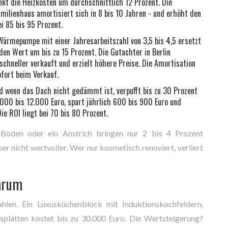
t die Heizkosten um durchschnittlich 12 Prozent. Die
amilienhaus amortisiert sich in 8 bis 10 Jahren - und erhöht den
i 85 bis 95 Prozent.
ärmepumpe mit einer Jahresarbeitszahl von 3,5 bis 4,5 ersetzt
den Wert um bis zu 15 Prozent. Die Gutachter in Berlin
hneller verkauft und erzielt höhere Preise. Die Amortisation
ofort beim Verkauf.
d wenn das Dach nicht gedämmt ist, verpufft bis zu 30 Prozent
000 bis 12.000 Euro, spart jährlich 600 bis 900 Euro und
ie ROI liegt bei 70 bis 80 Prozent.
 Boden oder ein Anstrich bringen nur 2 bis 4 Prozent
r nicht wertvoller. Wer nur kosmetisch renoviert, verliert
warum
ahlen. Ein Luxusküchenblock mit Induktionskochfeldern,
splatten kostet bis zu 30.000 Euro. Die Wertsteigerung?