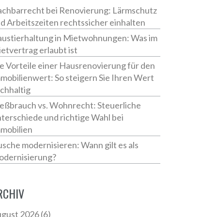
chbarrecht bei Renovierung: Lärmschutz
d Arbeitszeiten rechtssicher einhalten
ustierhaltung in Mietwohnungen: Was im
etvertrag erlaubt ist
e Vorteile einer Hausrenovierung für den
mobilienwert: So steigern Sie Ihren Wert
chhaltig
eßbrauch vs. Wohnrecht: Steuerliche
terschiede und richtige Wahl bei
mobilien
sche modernisieren: Wann gilt es als
dernisierung?
RCHIV
gust 2026
(6)