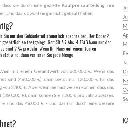
, dass sie durch eine gezielte
Kaufpreisaufteilung
ihre
Ju
n. Und das, obwohl sie gar nicht gekauft haben.
Ju
htig?
Ma
Ap
fen Sie nur den Gebäudeteil steuerlich abschreiben. Der Boden?
ber gesetzlich so festgelegt. Gemäß § 7 Abs. 4 EStG kann nur der
M
as sind 2 % pro Jahr. Wenn Ihr Haus auf einem teuren
Fe
setzt wird, dann verlieren Sie jede Menge
Ja
 in Wien mit einem Gesamtwert von 600.000 €. Wenn das
D
t sind (480.000 €), dann bleibt nur 120.000 € für das
N
g von 2.400 €. Aber wenn Sie nachweisen können, dass das
Ok
(360.000 €), dann können Sie 7.200 € pro Jahr absetzen.
Se
re sind das 48.000 € - und das nur durch eine bessere
K
chnet?