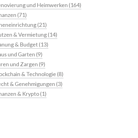
novierung und Heimwerken
(164)
nanzen
(71)
neneinrichtung
(21)
tzen & Vermietung
(14)
anung & Budget
(13)
us und Garten
(9)
ren und Zargen
(9)
ockchain & Technologie
(8)
echt & Genehmigungen
(3)
nanzen & Krypto
(1)