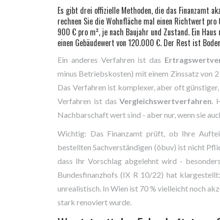
Es gibt drei offizielle Methoden, die das Finanzamt ak
rechnen Sie die Wohnfläche mal einen Richtwert pro 
900 € pro m², je nach Baujahr und Zustand. Ein Hau
einen Gebäudewert von 120.000 €. Der Rest ist Boden
Ein anderes Verfahren ist das
Ertragswertve
minus Betriebskosten) mit einem Zinssatz von 2 
Das Verfahren ist komplexer, aber oft günstiger
Verfahren ist das
Vergleichswertverfahren
. 
Nachbarschaft wert sind - aber nur, wenn sie au
Wichtig: Das Finanzamt prüft, ob Ihre Aufteil
bestellten Sachverständigen (öbuv) ist nicht Pfli
dass Ihr Vorschlag abgelehnt wird - besonder
Bundesfinanzhofs (IX R 10/22) hat klargestell
unrealistisch. In Wien ist 70 % vielleicht noch 
stark renoviert wurde.