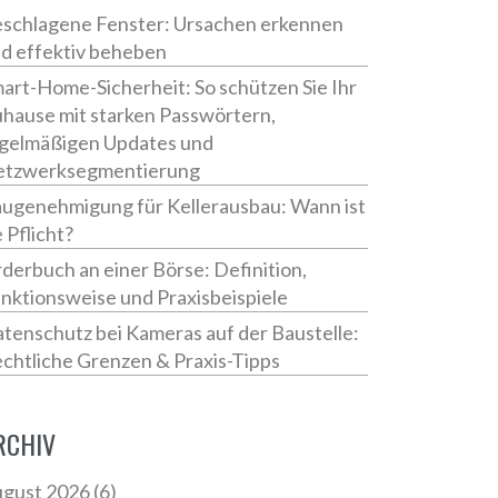
schlagene Fenster: Ursachen erkennen
d effektiv beheben
art-Home-Sicherheit: So schützen Sie Ihr
hause mit starken Passwörtern,
gelmäßigen Updates und
tzwerksegmentierung
ugenehmigung für Kellerausbau: Wann ist
e Pflicht?
derbuch an einer Börse: Definition,
nktionsweise und Praxisbeispiele
tenschutz bei Kameras auf der Baustelle:
chtliche Grenzen & Praxis-Tipps
RCHIV
gust 2026
(6)