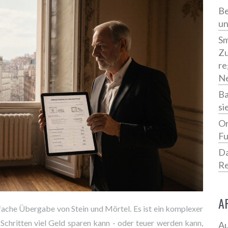
Be
un
Sm
Zu
re
Ne
Ba
si
Or
Fu
Da
Re
A
nfache Übergabe von Stein und Mörtel. Es ist ein komplexer
 Schritten viel Geld sparen kann - oder teuer werden kann,
Au