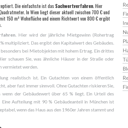
Re
zeptiert. Die einfachste ist das
Sachwertverfahren
. Hier
Quadratmeter. In Wien liegt dieser aktuell zwischen 700 € und
Fi
s mit 150 m² Wohnfläche und einem Richtwert von 800 € ergibt
In
.
Nu
rfahren
. Hier wird der jährliche Mietgewinn (Rohertrag
Pl
% multipliziert. Das ergibt den Kapitalwert des Gebäudes.
Ha
, besonders bei Mietobjekten mit hohem Ertrag. Ein drittes
Hier schauen Sie, was ähnliche Häuser in der Straße oder
Tü
ch vermietet werden.
Bl
R
ung realistisch ist. Ein Gutachten von einem öffentlich
cht, aber fast immer sinnvoll. Ohne Gutachten riskieren Sie,
Fi
s wenn der Gebäudewert über 65 % liegt. Ein Urteil des
t: Eine Aufteilung mit 90 % Gebäudeanteil in München ist
akzeptabel, wenn das Haus aus den 1960er Jahren stammt und