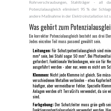
Rohrverschraubungen, Stahlträger - all d
Potenzialausgleich eliminiert 95 % der Schlagr
andere Maßnahme in der Elektroinstallation ist s
Was gehört zum Potenzialausglei
Ein korrekter Potenzialausgleich besteht aus drei E
Jedes einzelne Teil muss passend gewählt sein.
Leitungen:
Für Schutzpotentialausgleich sind min
mm² sein, bei Stahl sogar 50 mm². Bei Photovolt
gefordert. Funktionale Verbindungen, wie sie für 
ausgeführt werden - aber nur, wenn es nicht um Sc
Klemmen:
Nicht jede Klemme ist gleich. Sie müss
verschiedenen Metallen verbinden - etwa Kupferleit
häufiger, aber vermeidbarer Fehler. Spezielle Klem
Anlagen werden oft TerraGrifs verwendet, da sie
sind.
Farbgebung:
Der Schutzleiter muss grün-gelb sein
Funktionspotentialausgleich verwendet werden. Hier 