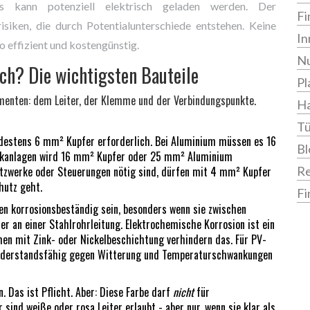
as kann potenziell elektrisch geladen werden. Der
Fi
isiken, die durch Potentialunterschiede entstehen. Keine
In
o effizient und kostengünstig.
Nu
ch? Die wichtigsten Bauteile
Pl
lementen: dem Leiter, der Klemme und der Verbindungspunkte.
Ha
Tü
destens 6 mm² Kupfer erforderlich. Bei Aluminium müssen es 16
Bl
aikanlagen wird 16 mm² Kupfer oder 25 mm² Aluminium
Netzwerke oder Steuerungen nötig sind, dürfen mit 4 mm² Kupfer
R
hutz geht.
Fi
en korrosionsbeständig sein, besonders wenn sie zwischen
er an einer Stahlrohrleitung. Elektrochemische Korrosion ist ein
men mit Zink- oder Nickelbeschichtung verhindern das. Für PV-
 widerstandsfähig gegen Witterung und Temperaturschwankungen
. Das ist Pflicht. Aber: Diese Farbe darf
nicht
für
sind weiße oder rosa Leiter erlaubt - aber nur, wenn sie klar als