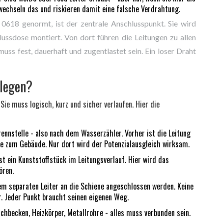
rwechseln das und riskieren damit eine falsche Verdrahtung.
0618 genormt, ist der zentrale Anschlusspunkt. Sie wird
ussdose montiert. Von dort führen die Leitungen zu allen
uss fest, dauerhaft und zugentlastet sein. Ein loser Draht
rlegen?
 Sie muss logisch, kurz und sicher verlaufen. Hier die
ennstelle - also nach dem Wasserzähler. Vorher ist die Leitung
sie zum Gebäude. Nur dort wird der Potenzialausgleich wirksam.
 ein Kunststoffstück im Leitungsverlauf. Hier wird das
ören.
m separaten Leiter an die Schiene angeschlossen werden. Keine
er. Jeder Punkt braucht seinen eigenen Weg.
chbecken, Heizkörper, Metallrohre - alles muss verbunden sein.