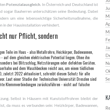
Ju
rten
Potenzialausgleich
. In Österreich und Deutschland ist
Ju
e und sogar Bauherren unterschätzen seine Bedeutung. Dabei
Ma
ondern um eine lebenswichtige Sicherheitsmaßnahme, die
Ap
 in der Hausinstallation verhindert.
M
ht nur Pflicht, sondern
Fe
Ja
igen Teile im Haus - also Metallrohre, Heizkörper, Badewannen,
D
 - auf dem gleichen elektrischen Potential liegen. Ohne ihn
sonders bei Blitzschlag, Netzstörungen oder defekten Geräten.
N
serhahn und dem Waschbecken reicht aus, um einen tödlichen
Ok
zuletzt 2022 aktualisiert, schreibt diesen Schutz für alle
or. Laut einer Studie der Technischen Universität Dresden sind
Se
echte Klemmverbindungen zurückzuführen - nicht auf falsche
K
tzung. Selbst in Häusern mit Kunststoffrohren bleibt der
ist, da muss es verbunden sein: Heizkörper, Badewannen,
Re