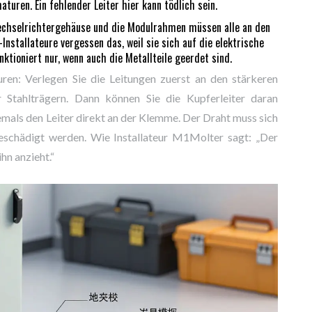
turen. Ein fehlender Leiter hier kann tödlich sein.
echselrichtergehäuse und die Modulrahmen müssen alle an den
Installateure vergessen das, weil sie sich auf die elektrische
ktioniert nur, wenn auch die Metallteile geerdet sind.
uren: Verlegen Sie die Leitungen zuerst an den stärkeren
r Stahlträgern. Dann können Sie die Kupferleiter daran
iemals den Leiter direkt an der Klemme. Der Draht muss sich
beschädigt werden. Wie Installateur M1Molter sagt: „Der
hn anzieht.“