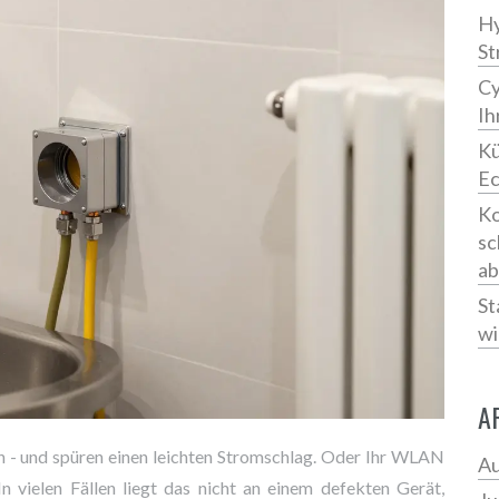
Hy
St
Cy
Ih
Kü
Ec
Ko
sc
ab
St
wi
A
hn - und spüren einen leichten Stromschlag. Oder Ihr WLAN
Au
 In vielen Fällen liegt das nicht an einem defekten Gerät,