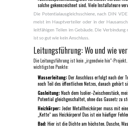
solche gekennzeichnet sind. Viele Installateure ve
Die Potentialausgleichsschiene, nach DIN VDE 
meist im Hauptverteiler oder in der Hausanschl
leitfähigen Teilen im Gebäude. Die Verbindung m
ist so gut wie kein Anschluss.
Leitungsführung: Wo und wie ve
Die Leitungsführung ist kein „irgendwie hin“-Projekt.
wichtigsten Punkte:
Wasserleitung:
Der Anschluss erfolgt nach der Tr
noch Teil des öffentlichen Netzes, danach gehört 
Gasleitung:
Nach dem Isolier-Zwischenstück, meist
Potential gleichgeschaltet, ohne das Gasnetz zu st
Heizkörper:
Jeder Metallheizkörper muss mit eine
„Kette“ aus Heizkörpern! Das ist ein häufiger Fehl
Bad:
Hier ist die Dichte am höchsten. Dusche, Was