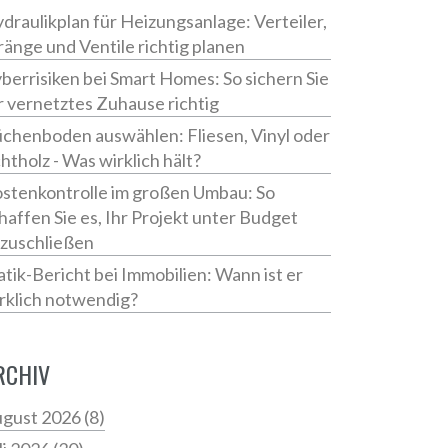
draulikplan für Heizungsanlage: Verteiler,
ränge und Ventile richtig planen
berrisiken bei Smart Homes: So sichern Sie
r vernetztes Zuhause richtig
chenboden auswählen: Fliesen, Vinyl oder
htholz - Was wirklich hält?
stenkontrolle im großen Umbau: So
haffen Sie es, Ihr Projekt unter Budget
zuschließen
atik-Bericht bei Immobilien: Wann ist er
rklich notwendig?
RCHIV
gust 2026
(8)