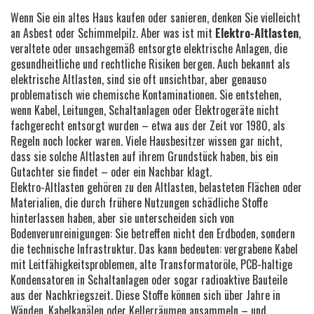
Wenn Sie ein altes Haus kaufen oder sanieren, denken Sie vielleicht
an Asbest oder Schimmelpilz. Aber was ist mit
Elektro-Altlasten
,
veraltete oder unsachgemäß entsorgte elektrische Anlagen, die
gesundheitliche und rechtliche Risiken bergen
. Auch bekannt als
elektrische Altlasten
, sind sie oft unsichtbar, aber genauso
problematisch wie chemische Kontaminationen.
Sie entstehen,
wenn Kabel, Leitungen, Schaltanlagen oder Elektrogeräte nicht
fachgerecht entsorgt wurden – etwa aus der Zeit vor 1980, als
Regeln noch locker waren. Viele Hausbesitzer wissen gar nicht,
dass sie solche Altlasten auf ihrem Grundstück haben, bis ein
Gutachter sie findet – oder ein Nachbar klagt.
Elektro-Altlasten gehören zu den
Altlasten
,
belasteten Flächen oder
Materialien, die durch frühere Nutzungen schädliche Stoffe
hinterlassen haben
, aber sie unterscheiden sich von
Bodenverunreinigungen: Sie betreffen nicht den Erdboden, sondern
die technische Infrastruktur. Das kann bedeuten: vergrabene Kabel
mit Leitfähigkeitsproblemen, alte Transformatoröle, PCB-haltige
Kondensatoren in Schaltanlagen oder sogar radioaktive Bauteile
aus der Nachkriegszeit. Diese Stoffe können sich über Jahre in
Wänden, Kabelkanälen oder Kellerräumen ansammeln – und