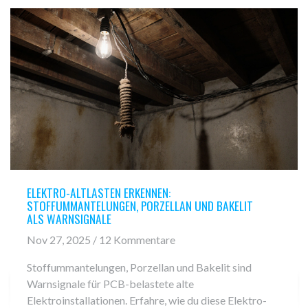
ELEKTRO-ALTLASTEN ERKENNEN:
STOFFUMMANTELUNGEN, PORZELLAN UND BAKELIT
ALS WARNSIGNALE
Nov 27, 2025 / 12 Kommentare
Stoffummantelungen, Porzellan und Bakelit sind
Warnsignale für PCB-belastete alte
Elektroinstallationen. Erfahre, wie du diese Elektro-