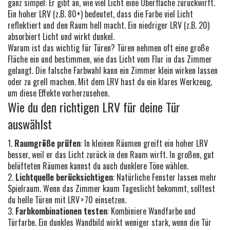
ganz simpel: Er gibt an, wie viel Licht eine Oberfläche zurückwirft.
Ein hoher LRV (z.B. 80+) bedeutet, dass die Farbe viel Licht
reflektiert und den Raum hell macht. Ein niedriger LRV (z.B. 20)
absorbiert Licht und wirkt dunkel.
Warum ist das wichtig für Türen? Türen nehmen oft eine große
Fläche ein und bestimmen, wie das Licht vom Flur in das Zimmer
gelangt. Die falsche Farbwahl kann ein Zimmer klein wirken lassen
oder zu grell machen. Mit dem LRV hast du ein klares Werkzeug,
um diese Effekte vorherzusehen.
Wie du den richtigen LRV für deine Tür
auswählst
1.
Raumgröße prüfen
: In kleinen Räumen greift ein hoher LRV
besser, weil er das Licht zurück in den Raum wirft. In großen, gut
belüfteten Räumen kannst du auch dunklere Töne wählen.
2.
Lichtquelle berücksichtigen
: Natürliche Fenster lassen mehr
Spielraum. Wenn das Zimmer kaum Tageslicht bekommt, solltest
du helle Türen mit LRV > 70 einsetzen.
3.
Farbkombinationen testen
: Kombiniere Wandfarbe und
Türfarbe. Ein dunkles Wandbild wirkt weniger stark, wenn die Tür