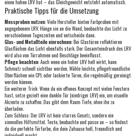
einen hohen LRV hat – das Gleichgewicht entsteht automatisch.
Praktische Tipps für die Umsetzung
Messproben nutzen
: Viele Hersteller bieten Farbproben mit
angegebenem LRV. Hänge sie an die Wand, beobachte das Licht zu
verschiedenen Tageszeiten und entscheide dann.
Glas- und Metallteile einrechnen
: Bei Glastüren reflektieren
Glasflächen das Licht ebenfalls stark. Der Gesamteindruck des LRV
wird also von Türrahmen und Beschläge beeinflusst.
Pflege beachten
: Auch wenn ein hoher LRV hell wirkt, kann
Schmutz schnell sichtbar werden. Wähle leichte, pflegefreundliche
Oberflächen wie CPL oder lackierte Türen, die regelmäßig gereinigt
werden können.
Ein weiterer Trick: Wenn du ein offenes Konzept mit vielen Fenstern
hast, setze gezielt eine dunkle Tür (niedriger LRV) ein, um visuelle
Akzente zu schaffen. Das gibt dem Raum Tiefe, ohne ihn zu
überladen.
Zum Schluss: Der LRV ist kein starres Gesetz, sondern ein
sinnvolles Hilfsmittel. Teste, beobachte und passe an – so findest
du die perfekte Türfarbe, die dein Zuhause hell, freundlich und
individuell macht.